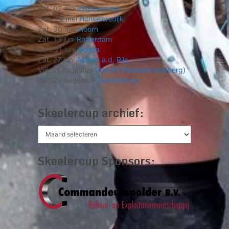
Zat. 02 mei
Wijdewormer
Don. 14 mei
Honselersdijk
Zat. 30 mei
Hoorn
Zat. 13 juni
Rotterdam
Zon. 21 juni
Gouda
Zat. 27 juni
Alphen a.d. Rijn
Vrij. 21 augustus
Utrecht (Nedereindseberg)
Zat. 29 augustus
Zwanenburg
Skeelercup archief:
Skeelercup
archief:
Skeelercup Sponsors: