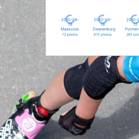
2010-08-
2010-09-
2010-
19
18
12
Maassluis
Zwanenburg
Purmer
73 photos
670 photos
285 pho