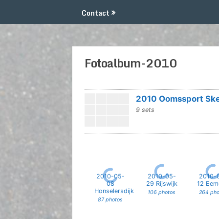
Contact
Fotoalbum-2010
2010 Oomssport Ske
9 sets
2010-05-
2010-05-
2010-
08
29 Rijswijk
12 Eem
Honselersdijk
106 photos
264 pho
87 photos