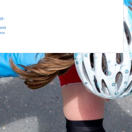
09-
end
tos