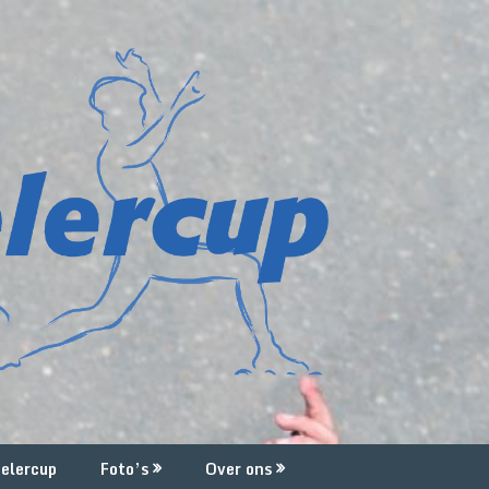
elercup
Foto’s
Over ons