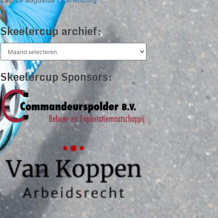
Skeelercup archief:
Skeelercup
archief:
Skeelercup Sponsors: