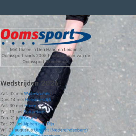
Met filialen in Den Haag en Leiden is
Oomssport sinds 2005 hoofdsponsor van de
Oomssport Skeelercup.
Wedstrijden 2026:
Zat. 02 mei
Wijdewormer
Don. 14 mei
Honselersdijk
Zat. 30 mei
Hoorn
Zat. 13 juni
Rotterdam
Zon. 21 juni
Gouda
Zat. 27 juni
Alphen a.d. Rijn
Vrij. 21 augustus
Utrecht (Nedereindseberg)
Zat. 29 augustus
Zwanenburg