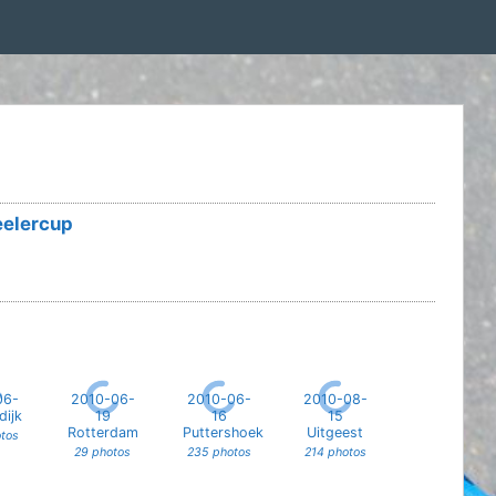
elercup
06-
2010-06-
2010-06-
2010-08-
dijk
19
16
15
Rotterdam
Puttershoek
Uitgeest
tos
29 photos
235 photos
214 photos