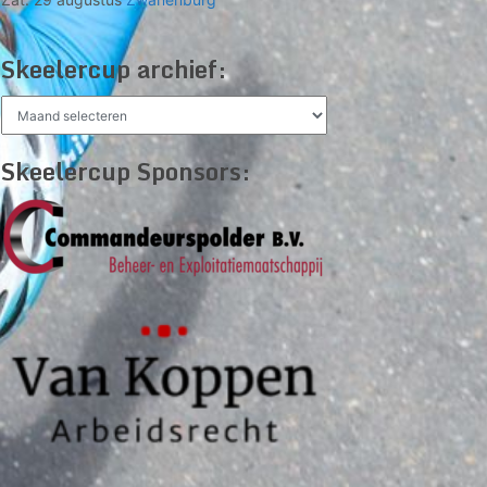
Skeelercup archief:
Skeelercup
archief:
Skeelercup Sponsors: