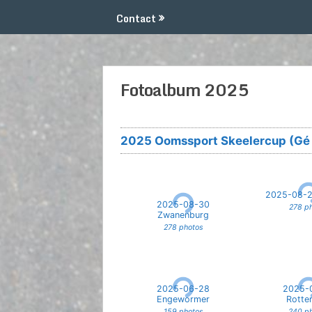
Contact
Fotoalbum 2025
2025 Oomssport Skeelercup (Gé
2025-08-24
2025-08-30
278 p
Zwanenburg
278 photos
2025-06-28
2025-
Engewormer
Rotte
159 photos
240 p