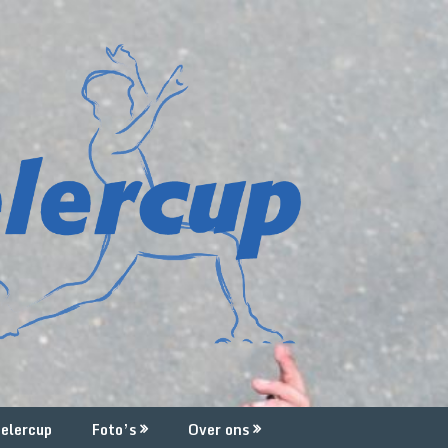
elercup
Foto’s
Over ons