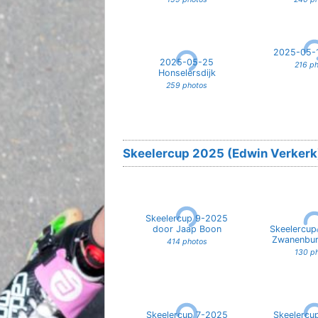
2025-05-
2025-05-25
216 p
Honselersdijk
259 photos
Skeelercup 2025 (Edwin Verkerk
Skeelercup 9-2025
door Jaap Boon
Skeelercup
Zwanenbur
414 photos
130 p
Skeelercup 7-2025
Skeelercu