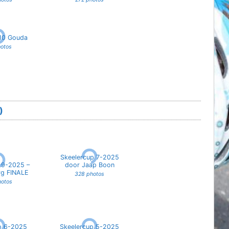
10 Gouda
hotos
)
Skeelercup 7-2025
 9-2025 –
door Jaap Boon
g FINALE
328 photos
hotos
p 6-2025
Skeelercup 5-2025