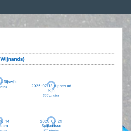
 Wijnands)
 Rijswijk
2025-07-13 Alphen ad
hotos
Rijn
266 photos
06-14
2025-05-29
rdam
Spijkenisse
hotos
272 photos