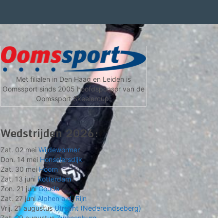
Met filialen in Den Haag en Leiden is
Oomssport sinds 2005 hoofdsponsor van de
Oomssport Skeelercup.
Wedstrijden 2026:
Zat. 02 mei
Wijdewormer
Don. 14 mei
Honselersdijk
Zat. 30 mei
Hoorn
Zat. 13 juni
Rotterdam
Zon. 21 juni
Gouda
Zat. 27 juni
Alphen a.d. Rijn
Vrij. 21 augustus
Utrecht (Nedereindseberg)
Zat. 29 augustus
Zwanenburg