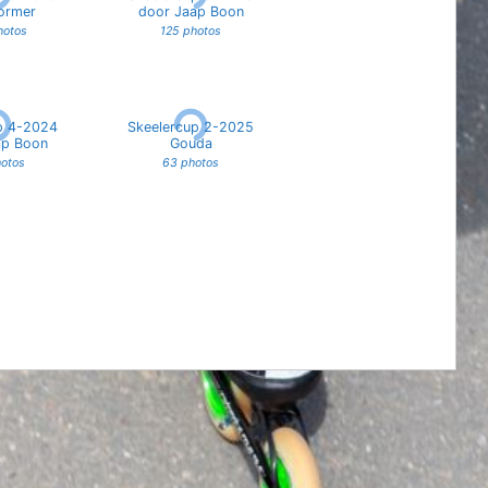
ormer
door Jaap Boon
hotos
125 photos
p 4-2024
Skeelercup 2-2025
ap Boon
Gouda
hotos
63 photos