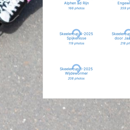
Alphen ad Rijn
Engew
166 photos
359 p
Skeelercup 4-2025
Skeelercu
Spijkenisse
door Ja
119 photos
218 p
Skeelercup 1-2025
Wijdewormer
208 photos