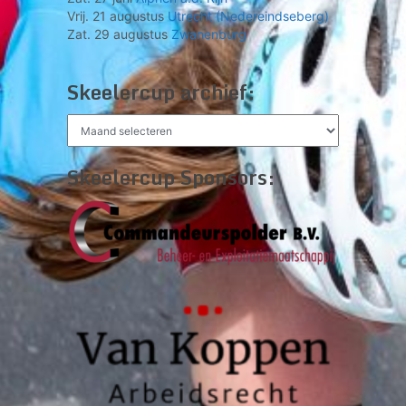
Vrij. 21 augustus
Utrecht (Nedereindseberg)
Zat. 29 augustus
Zwanenburg
Skeelercup archief:
Skeelercup
archief:
Skeelercup Sponsors: