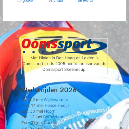
195 photos
86 photos
196 photos
Met filialen in Den Haag en Leiden is
Oomssport sinds 2005 hoofdsponsor van de
Oomssport Skeelercup.
Wedstrijden 2026:
Zat. 02 mei
Wijdewormer
Don. 14 mei
Honselersdijk
Zat. 30 mei
Hoorn
Zat. 13 juni
Rotterdam
Zon. 21 juni
Gouda
Zat. 27 juni
Alphen a.d. Rijn