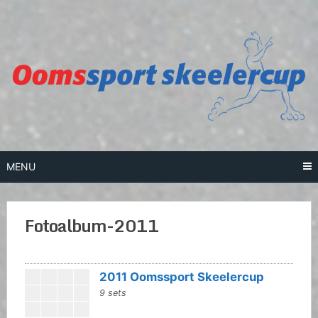
Skip
to
content
MENU
Fotoalbum-2011
2011 Oomssport Skeelercup
9 sets