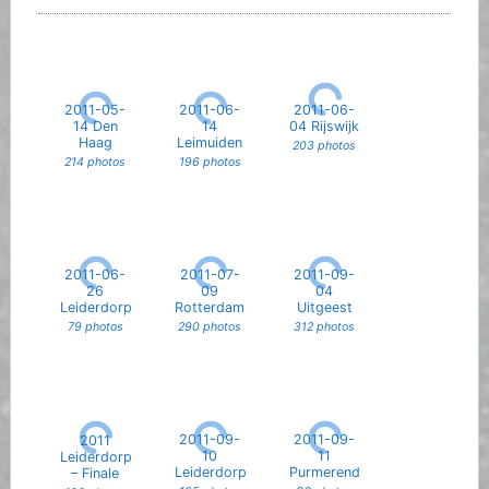
2011-05-
2011-06-
2011-06-
14 Den
14
04 Rijswijk
Haag
Leimuiden
203 photos
214 photos
196 photos
2011-06-
2011-07-
2011-09-
26
09
04
Leiderdorp
Rotterdam
Uitgeest
79 photos
290 photos
312 photos
2011-09-
2011-09-
2011
10
11
Leiderdorp
Leiderdorp
Purmerend
– Finale