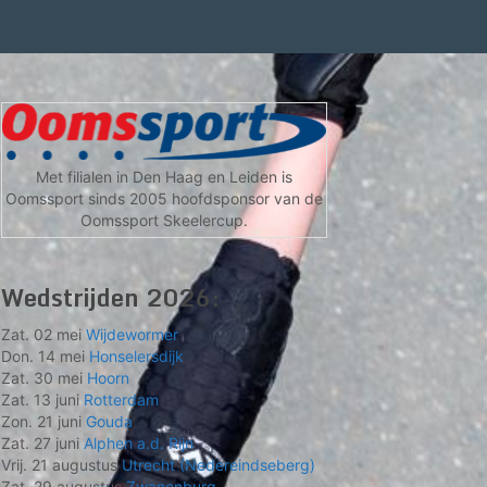
Met filialen in Den Haag en Leiden is
Oomssport sinds 2005 hoofdsponsor van de
Oomssport Skeelercup.
Wedstrijden 2026:
Zat. 02 mei
Wijdewormer
Don. 14 mei
Honselersdijk
Zat. 30 mei
Hoorn
Zat. 13 juni
Rotterdam
Zon. 21 juni
Gouda
Zat. 27 juni
Alphen a.d. Rijn
Vrij. 21 augustus
Utrecht (Nedereindseberg)
Zat. 29 augustus
Zwanenburg