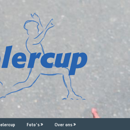
elercup
Foto’s
Over ons