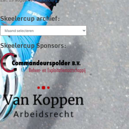
Skeelercup archief:
Skeelercup
archief:
Skeelercup Sponsors: