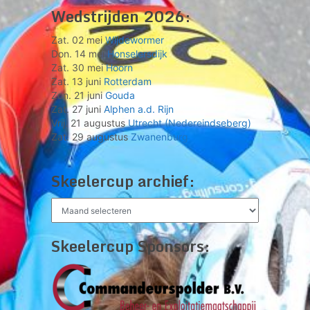
Wedstrijden 2026:
Zat. 02 mei
Wijdewormer
Don. 14 mei
Honselersdijk
Zat. 30 mei
Hoorn
Zat. 13 juni
Rotterdam
Zon. 21 juni
Gouda
Zat. 27 juni
Alphen a.d. Rijn
Vrij. 21 augustus
Utrecht (Nedereindseberg)
Zat. 29 augustus
Zwanenburg
Skeelercup archief:
Skeelercup
archief:
Skeelercup Sponsors: