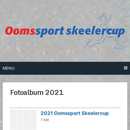
Skip
to
content
MENU
Fotoalbum 2021
2021 Oomssport Skeelercup
1 set