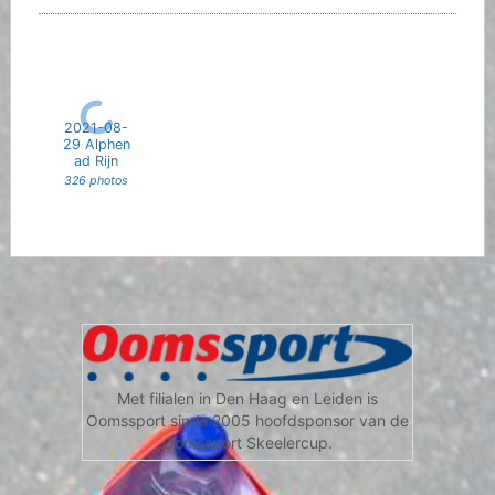
2021-08-
29 Alphen
ad Rijn
326 photos
Met filialen in Den Haag en Leiden is
Oomssport sinds 2005 hoofdsponsor van de
Oomssport Skeelercup.