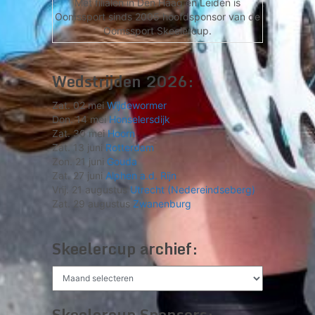
Met filialen in Den Haag en Leiden is
Oomssport sinds 2005 hoofdsponsor van de
Oomssport Skeelercup.
Wedstrijden 2026:
Zat. 02 mei
Wijdewormer
Don. 14 mei
Honselersdijk
Zat. 30 mei
Hoorn
Zat. 13 juni
Rotterdam
Zon. 21 juni
Gouda
Zat. 27 juni
Alphen a.d. Rijn
Vrij. 21 augustus
Utrecht (Nedereindseberg)
Zat. 29 augustus
Zwanenburg
Skeelercup archief:
Skeelercup
archief:
Skeelercup Sponsors: