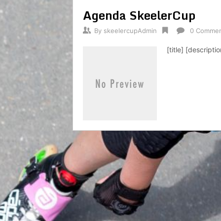
Agenda SkeelerCup
By
skeelercupAdmin
0 Comme
[title] [descripti