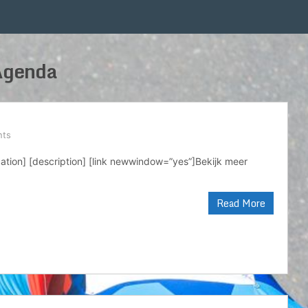
Agenda
nts
ocation] [description] [link newwindow=”yes”]Bekijk meer
Read More