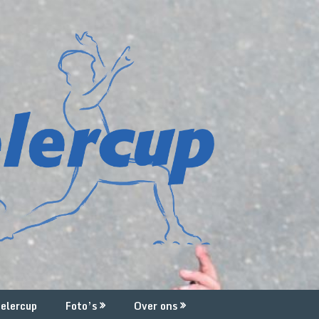
elercup
Foto’s
Over ons