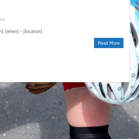
nts
on] [when] – [location]
Read More