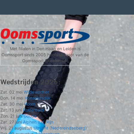
Met filialen in Den Haag en Leiden is
Oomssport sinds 2005 hoofdsponsor van de
Oomssport Skeelercup.
Wedstrijden 2026:
Zat. 02 mei
Wijdewormer
Don. 14 mei
Honselersdijk
Zat. 30 mei
Hoorn
Zat. 13 juni
Rotterdam
Zon. 21 juni
Gouda
Zat. 27 juni
Alphen a.d. Rijn
Vrij. 21 augustus
Utrecht (Nedereindseberg)
Zat. 29 augustus
Zwanenburg