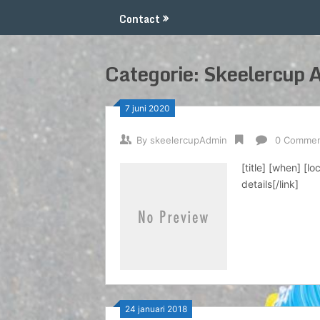
Contact
Categorie:
Skeelercup 
7 juni 2020
By
skeelercupAdmin
0 Comme
[title] [when] [l
details[/link]
24 januari 2018