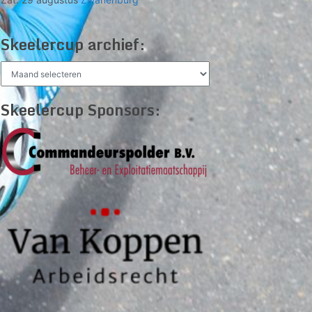
Skeelercup archief:
Skeelercup
archief:
Skeelercup Sponsors: