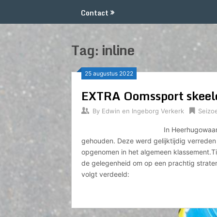
Contact
Tag:
inline
25 augustus 2022
EXTRA Oomssport skeel
By
Edwin en Ingeborg Verkerk
Seizo
In Heerhugowaar
gehouden. Deze werd gelijktijdig verreden 
opgenomen in het algemeen klassement.Tij
de gelegenheid om op een prachtig straten
volgt verdeeld: