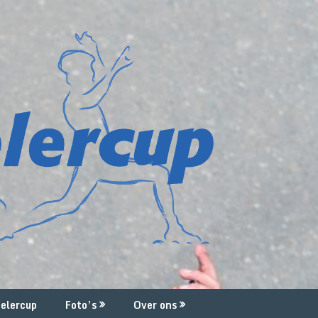
elercup
Foto’s
Over ons