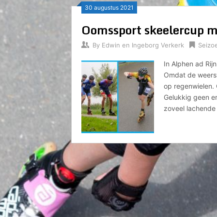
30 augustus 2021
Oomssport skeelercup m
By
Edwin en Ingeborg Verkerk
Seizo
In Alphen ad Rij
Omdat de weersv
op regenwielen.
Gelukkig geen er
zoveel lachende 