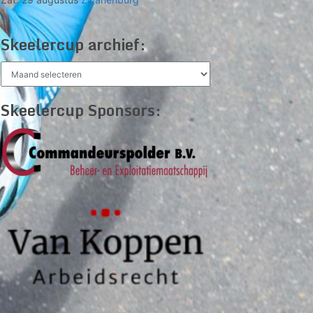
Skeelercup archief:
Skeelercup
archief:
Skeelercup Sponsors: