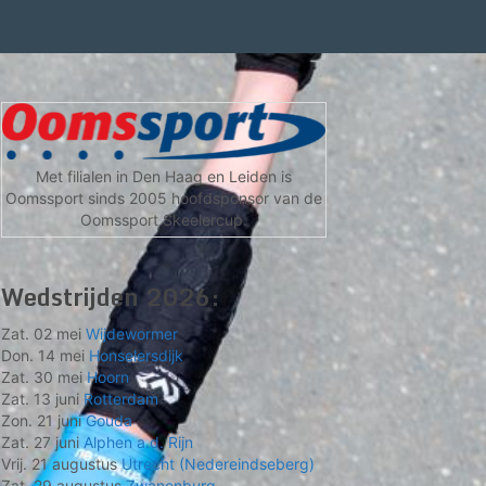
Met filialen in Den Haag en Leiden is
Oomssport sinds 2005 hoofdsponsor van de
Oomssport Skeelercup.
Wedstrijden 2026:
Zat. 02 mei
Wijdewormer
Don. 14 mei
Honselersdijk
Zat. 30 mei
Hoorn
Zat. 13 juni
Rotterdam
Zon. 21 juni
Gouda
Zat. 27 juni
Alphen a.d. Rijn
Vrij. 21 augustus
Utrecht (Nedereindseberg)
Zat. 29 augustus
Zwanenburg