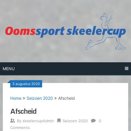
Skip
to
content
MENU
3 augustus 2020
Home
Seizoen 2020
Afscheid
Afscheid
By
skeelercupAdmin
Seizoen 2020
0
Comments