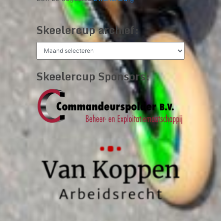
Skeelercup archief:
Skeelercup
archief:
Skeelercup Sponsors: