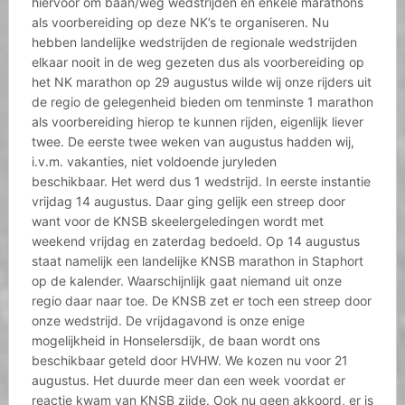
hiervoor om baan/weg wedstrijden en enkele marathons
als voorbereiding op deze NK’s te organiseren. Nu
hebben landelijke wedstrijden de regionale wedstrijden
elkaar nooit in de weg gezeten dus als voorbereiding op
het NK marathon op 29 augustus wilde wij onze rijders uit
de regio de gelegenheid bieden om tenminste 1 marathon
als voorbereiding hierop te kunnen rijden, eigenlijk liever
twee. De eerste twee weken van augustus hadden wij,
i.v.m. vakanties, niet voldoende juryleden
beschikbaar. Het werd dus 1 wedstrijd. In eerste instantie
vrijdag 14 augustus. Daar ging gelijk een streep door
want voor de KNSB skeelergeledingen wordt met
weekend vrijdag en zaterdag bedoeld. Op 14 augustus
staat namelijk een landelijke KNSB marathon in Staphort
op de kalender. Waarschijnlijk gaat niemand uit onze
regio daar naar toe. De KNSB zet er toch een streep door
onze wedstrijd. De vrijdagavond is onze enige
mogelijkheid in Honselersdijk, de baan wordt ons
beschikbaar geteld door HVHW. We kozen nu voor 21
augustus. Het duurde meer dan een week voordat er
reactie kwam van KNSB zijde. Ook nu geen akkoord, er is