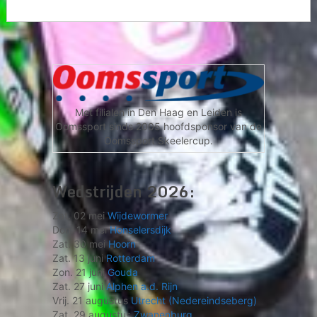
Met filialen in Den Haag en Leiden is
Oomssport sinds 2005 hoofdsponsor van de
Oomssport Skeelercup.
Wedstrijden 2026:
Zat. 02 mei
Wijdewormer
Don. 14 mei
Honselersdijk
Zat. 30 mei
Hoorn
Zat. 13 juni
Rotterdam
Zon. 21 juni
Gouda
Zat. 27 juni
Alphen a.d. Rijn
Vrij. 21 augustus
Utrecht (Nedereindseberg)
Zat. 29 augustus
Zwanenburg