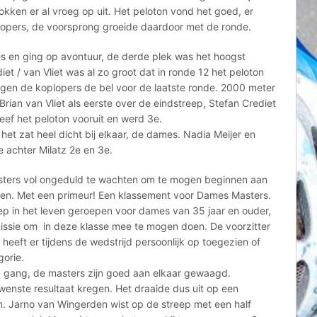
okken er al vroeg op uit. Het peloton vond het goed, er
lopers, de voorsprong groeide daardoor met de ronde.
es en ging op avontuur, de derde plek was het hoogst
t / van Vliet was al zo groot dat in ronde 12 het peloton
en de koplopers de bel voor de laatste ronde. 2000 meter
ian van Vliet als eerste over de eindstreep, Stefan Crediet
eef het peloton vooruit en werd 3e.
het zat heel dicht bij elkaar, de dames. Nadia Meijer en
 achter Milatz 2e en 3e.
asters vol ongeduld te wachten om te mogen beginnen aan
den. Met een primeur! Een klassement voor Dames Masters.
oep in het leven geroepen voor dames van 35 jaar en ouder,
sie om in deze klasse mee te mogen doen. De voorzitter
heeft er tijdens de wedstrijd persoonlijk op toegezien of
gorie.
p gang, de masters zijn goed aan elkaar gewaagd.
ewenste resultaat kregen. Het draaide dus uit op een
. Jarno van Wingerden wist op de streep met een half