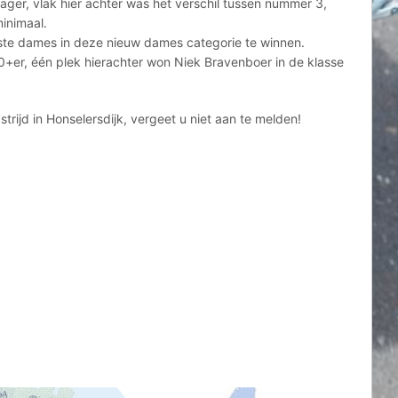
Jager, vlak hier achter was het verschil tussen nummer 3,
inimaal.
ste dames in deze nieuw dames categorie te winnen.
+er, één plek hierachter won Niek Bravenboer in de klasse
ijd in Honselersdijk, vergeet u niet aan te melden!