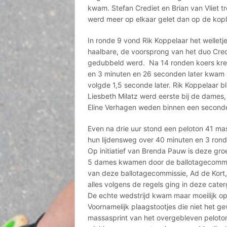
kwam. Stefan Crediet en Brian van Vliet tr
werd meer op elkaar gelet dan op de kop
In ronde 9 vond Rik Koppelaar het welletj
haalbare, de voorsprong van het duo Credie
gedubbeld werd. Na 14 ronden koers kreg
en 3 minuten en 26 seconden later kwam Br
volgde 1,5 seconde later. Rik Koppelaar bl
Liesbeth Milatz werd eerste bij de dames, 
Eline Verhagen weden binnen een seconde
Even na drie uur stond een peloton 41 m
hun lijdensweg over 40 minuten en 3 ron
Op initiatief van Brenda Pauw is deze gr
5 dames kwamen door de ballotagecommis
van deze ballotagecommissie, Ad de Kort, 
alles volgens de regels ging in deze cater
De echte wedstrijd kwam maar moeilijk o
Voornamelijk plaagstootjes die niet het g
massasprint van het overgebleven peloton