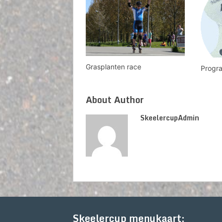
Grasplanten race
Progr
About Author
SkeelercupAdmin
Skeelercup menukaart: