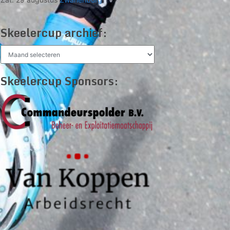
Skeelercup archief:
Skeelercup
archief:
Skeelercup Sponsors: