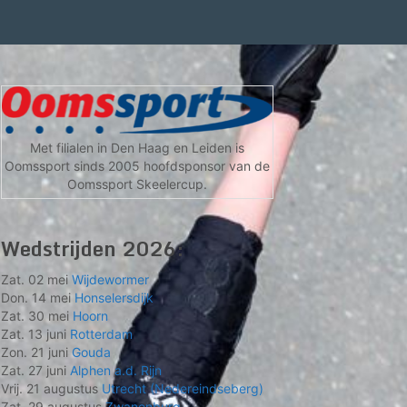
Met filialen in Den Haag en Leiden is
Oomssport sinds 2005 hoofdsponsor van de
Oomssport Skeelercup.
Wedstrijden 2026:
Zat. 02 mei
Wijdewormer
Don. 14 mei
Honselersdijk
Zat. 30 mei
Hoorn
Zat. 13 juni
Rotterdam
Zon. 21 juni
Gouda
Zat. 27 juni
Alphen a.d. Rijn
Vrij. 21 augustus
Utrecht (Nedereindseberg)
Zat. 29 augustus
Zwanenburg