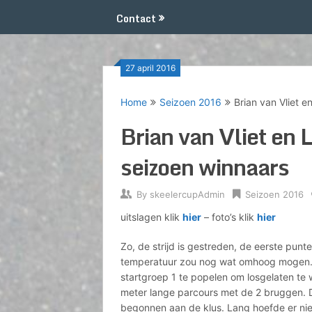
Contact
27 april 2016
Home
Seizoen 2016
Brian van Vliet e
Brian van Vliet en 
seizoen winnaars
By
skeelercupAdmin
Seizoen 2016
uitslagen klik
hier
– foto’s klik
hier
Zo, de strijd is gestreden, de eerste pun
temperatuur zou nog wat omhoog mogen. 
startgroep 1 te popelen om losgelaten t
meter lange parcours met de 2 bruggen. 
begonnen aan de klus. Lang hoefde er nie