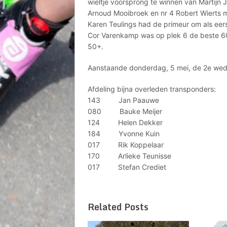
wieltje voorsprong te winnen van Martijn 
Arnoud Mooibroek en nr 4 Robert Wierts m
Karen Teulings had de primeur om als eer
Cor Varenkamp was op plek 6 de beste 60
50+.
Aanstaande donderdag, 5 mei, de 2e wedstr
Afdeling bijna overleden transponders:
143 Jan Paauwe
080 Bauke Meijer
124 Helen Dekker
184 Yvonne Kuin
017 Rik Koppelaar
170 Arlieke Teunisse
017 Stefan Crediet
Related Posts