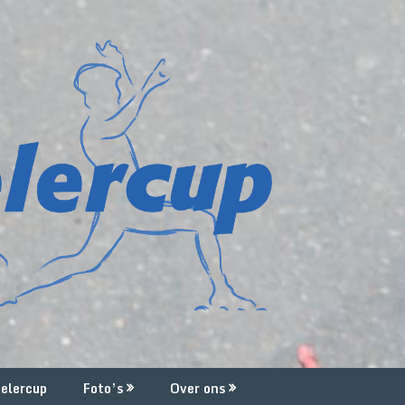
elercup
Foto’s
Over ons