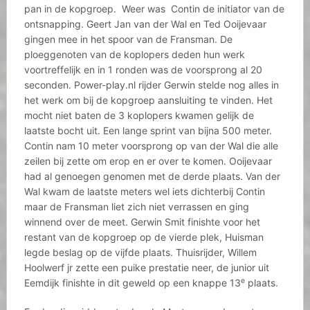
pan in de kopgroep. Weer was Contin de initiator van de
ontsnapping. Geert Jan van der Wal en Ted Ooijevaar
gingen mee in het spoor van de Fransman. De
ploeggenoten van de koplopers deden hun werk
voortreffelijk en in 1 ronden was de voorsprong al 20
seconden. Power-play.nl rijder Gerwin stelde nog alles in
het werk om bij de kopgroep aansluiting te vinden. Het
mocht niet baten de 3 koplopers kwamen gelijk de
laatste bocht uit. Een lange sprint van bijna 500 meter.
Contin nam 10 meter voorsprong op van der Wal die alle
zeilen bij zette om erop en er over te komen. Ooijevaar
had al genoegen genomen met de derde plaats. Van der
Wal kwam de laatste meters wel iets dichterbij Contin
maar de Fransman liet zich niet verrassen en ging
winnend over de meet. Gerwin Smit finishte voor het
restant van de kopgroep op de vierde plek, Huisman
legde beslag op de vijfde plaats. Thuisrijder, Willem
Hoolwerf jr zette een puike prestatie neer, de junior uit
e
Eemdijk finishte in dit geweld op een knappe 13
plaats.