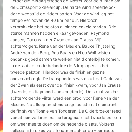
Eerder die middag streden de Master voor de punten om
de Oomssport Skeelercup. De harde wind speelde ook
deze wedstrijd de rijders parten. Voor de wind lag het
tempo ver boven de 40 km per uur. Hierdoor
verbrokkelde het peloton al binnen enkele ronden. Drie
sterke mannen hadden elkaar gevonden, Raymond
Jansen, Carlo van der Zwan en Jan Grauss. Vijf
achtervolgers, René van der Meulen, Bauke Thijsseling,
André van den Berg, Rob Baars en Nico Wolf wisten
ondanks goed samen te werken niet dichterbij te komen.
In de laatste ronde belandde de 3 koplopers in het
tweede peloton. Hierdoor was de finish enigszins
onoverzichtelijk. De transponders wezen uit dat Carlo van
der Zwan als eerst over de finish kwam, voor Jan Grauss
(tweede) en Raymond Jansen (derde). De sprint van het
achtervolgende vijftal werd een prooi voor René van der
Meulen. Na afloop ontstond enige consternatie omtrent
de finish van Tonnie van Tongeren. De Olderbroeker reed
vanuit een verloren positie terug naar het tweede peloton
om weer mee te doen om de negende plaats. Volgens
collega rijders zou van Tongeren achter de voorrijauto