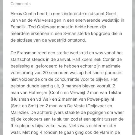
Comments
Alexis Contin heeft in een zinderende eindsprint Geert
Jan van de Wal verslagen in een enerverende wedstrijd in
Eemdijk. Ted Ooijevaar moest in beide heren zijn
meerdere erkennen in een 3-man sterke kopgroep die in
de slotfase van de wedstrijd ontstond.
De Fransman reed een sterke wedstrijd en was vanaf het
startschot steeds in de aanval. Half koers leek Contin de
beslissing al geforceerd te hebben echter zijn maximale
voorsprong van 20 seconden was op het snelle parcours
niet voldoende om de concurrentie voor te blijven. Het
peloton dunde aardig uit, 9 mannen bleven vooruit, 2
man van Hofmeijer (Contin en Verweij) 2 man van Telstar
(Huisman en vd Wal) en 2 mannen van Power-play.nl
(Smit en Smit) en 2 man van De Veste (Ooijevaar en
Mallezie). De achterblijvers staakte de pogingen om weer
bij de koplopers aan te sluiten zodat een sprint tussen de
9 koplopers bijna zeker was. Niets was echter minder
waar. Met nog 4 ronden te gaan ging ook de vlam in de