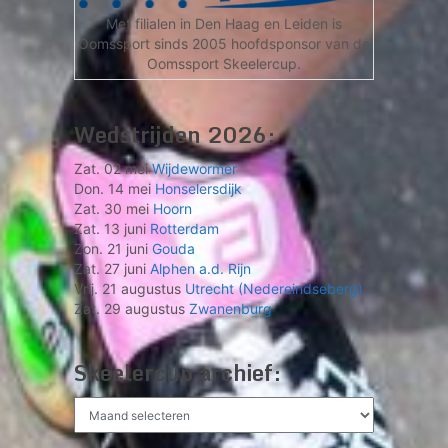
Met filialen in Den Haag en Leiden is
Oomssport sinds 2005 hoofdsponsor van de
Oomssport Skeelercup.
Wedstrijden 2026:
Zat. 02 mei
Wijdewormer
Don. 14 mei
Honselersdijk
Zat. 30 mei
Hoorn
Zat. 13 juni
Rotterdam
Zon. 21 juni
Gouda
Zat. 27 juni
Alphen a.d. Rijn
Vrij. 21 augustus
Utrecht (Nedereindseberg)
Zat. 29 augustus
Zwanenburg
Skeelercup archief:
Skeelercup
archief: