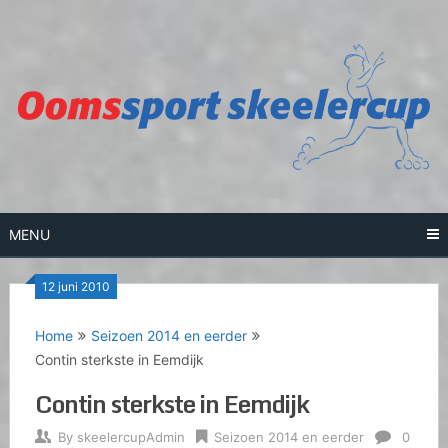
Skip
to
content
MENU
12 juni 2010
Home
Seizoen 2014 en eerder
Contin sterkste in Eemdijk
Contin sterkste in Eemdijk
By
skeelercupAdmin
Seizoen 2014 en eerder
0