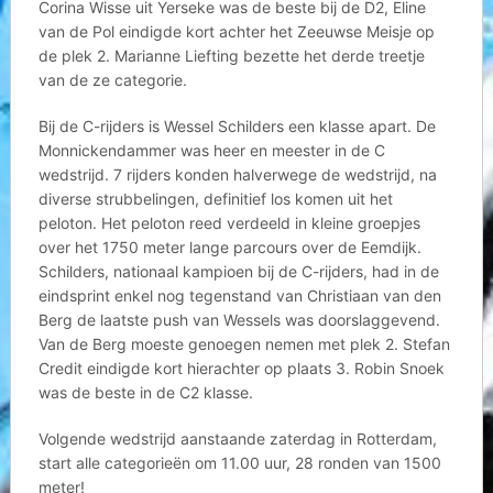
Corina Wisse uit Yerseke was de beste bij de D2, Eline
van de Pol eindigde kort achter het Zeeuwse Meisje op
de plek 2. Marianne Liefting bezette het derde treetje
van de ze categorie.
Bij de C-rijders is Wessel Schilders een klasse apart. De
Monnickendammer was heer en meester in de C
wedstrijd. 7 rijders konden halverwege de wedstrijd, na
diverse strubbelingen, definitief los komen uit het
peloton. Het peloton reed verdeeld in kleine groepjes
over het 1750 meter lange parcours over de Eemdijk.
Schilders, nationaal kampioen bij de C-rijders, had in de
eindsprint enkel nog tegenstand van Christiaan van den
Berg de laatste push van Wessels was doorslaggevend.
Van de Berg moeste genoegen nemen met plek 2. Stefan
Credit eindigde kort hierachter op plaats 3. Robin Snoek
was de beste in de C2 klasse.
Volgende wedstrijd aanstaande zaterdag in Rotterdam,
start alle categorieën om 11.00 uur, 28 ronden van 1500
meter!