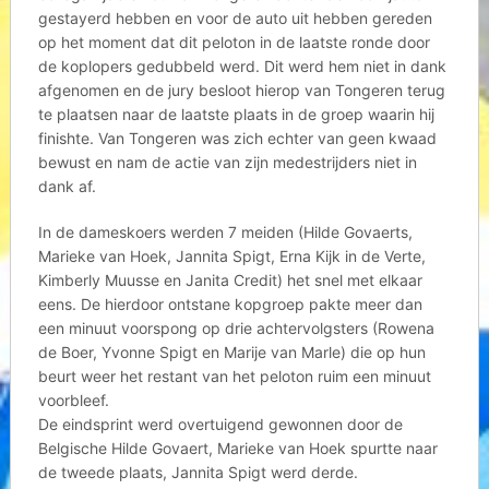
gestayerd hebben en voor de auto uit hebben gereden
op het moment dat dit peloton in de laatste ronde door
de koplopers gedubbeld werd. Dit werd hem niet in dank
afgenomen en de jury besloot hierop van Tongeren terug
te plaatsen naar de laatste plaats in de groep waarin hij
finishte. Van Tongeren was zich echter van geen kwaad
bewust en nam de actie van zijn medestrijders niet in
dank af.
In de dameskoers werden 7 meiden (Hilde Govaerts,
Marieke van Hoek, Jannita Spigt, Erna Kijk in de Verte,
Kimberly Muusse en Janita Credit) het snel met elkaar
eens. De hierdoor ontstane kopgroep pakte meer dan
een minuut voorspong op drie achtervolgsters (Rowena
de Boer, Yvonne Spigt en Marije van Marle) die op hun
beurt weer het restant van het peloton ruim een minuut
voorbleef.
De eindsprint werd overtuigend gewonnen door de
Belgische Hilde Govaert, Marieke van Hoek spurtte naar
de tweede plaats, Jannita Spigt werd derde.