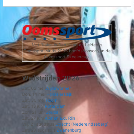
Met filialen in Den Haag en Leiden is
Oomssport sinds 2005 hoofdsponsor van de
Oomssport Skeelercup.
Wedstrijden 2026:
Zat. 02 mei
Wijdewormer
Don. 14 mei
Honselersdijk
Zat. 30 mei
Hoorn
Zat. 13 juni
Rotterdam
Zon. 21 juni
Gouda
Zat. 27 juni
Alphen a.d. Rijn
Vrij. 21 augustus
Utrecht (Nedereindseberg)
Zat. 29 augustus
Zwanenburg