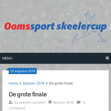
Skip
to
content
MENU
22 augustus 2018
Home
Seizoen 2018
De grote finale
De grote finale
By
skeelercupAdmin
Seizoen 2018
0
Comments