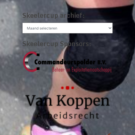
Skeelercup archief:
Skeelercup
archief:
Skeelercup Sponsors: