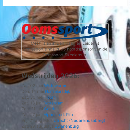
Met filialen in Den Haag en Leiden is
Oomssport sinds 2005 hoofdsponsor van de
Oomssport Skeelercup.
Wedstrijden 2026:
Zat. 02 mei
Wijdewormer
Don. 14 mei
Honselersdijk
Zat. 30 mei
Hoorn
Zat. 13 juni
Rotterdam
Zon. 21 juni
Gouda
Zat. 27 juni
Alphen a.d. Rijn
Vrij. 21 augustus
Utrecht (Nedereindseberg)
Zat. 29 augustus
Zwanenburg