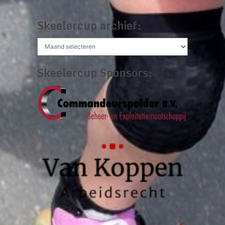
Skeelercup archief:
Skeelercup
archief:
Skeelercup Sponsors: