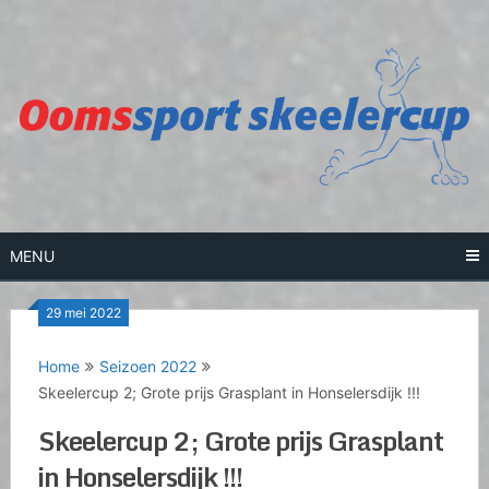
Skip
to
content
MENU
29 mei 2022
Home
Seizoen 2022
Skeelercup 2; Grote prijs Grasplant in Honselersdijk !!!
Skeelercup 2; Grote prijs Grasplant
in Honselersdijk !!!