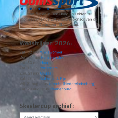
Met filialen in Den Haag en Leiden is
Oomssport sinds 2005 hoofdsponsor van de
Oomssport Skeelercup.
Wedstrijden 2026:
Zat. 02 mei
Wijdewormer
Don. 14 mei
Honselersdijk
Zat. 30 mei
Hoorn
Zat. 13 juni
Rotterdam
Zon. 21 juni
Gouda
Zat. 27 juni
Alphen a.d. Rijn
Vrij. 21 augustus
Utrecht (Nedereindseberg)
Zat. 29 augustus
Zwanenburg
Skeelercup archief:
Skeelercup