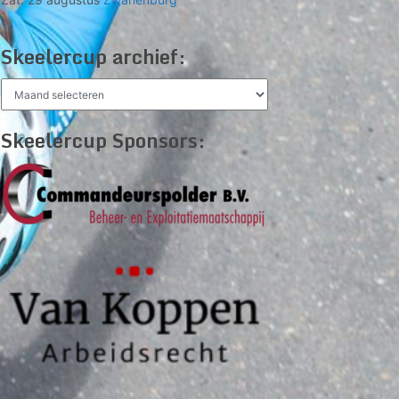
Skeelercup archief:
Skeelercup
archief:
Skeelercup Sponsors: