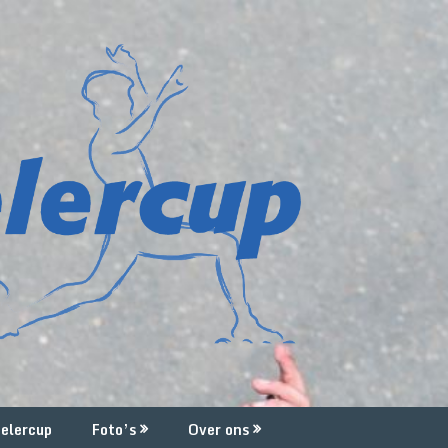
elercup
Foto’s
Over ons