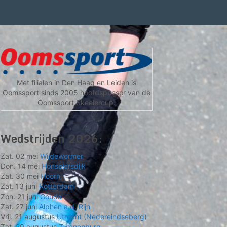
Met filialen in Den Haag en Leiden is
Oomssport sinds 2005 hoofdsponsor van de
Oomssport Skeelercup.
Wedstrijden 2026:
Zat. 02 mei
Wijdewormer
Don. 14 mei
Honselersdijk
Zat. 30 mei
Hoorn
Zat. 13 juni
Rotterdam
Zon. 21 juni
Gouda
Zat. 27 juni
Alphen a.d. Rijn
Vrij. 21 augustus
Utrecht (Nedereindseberg)
Zat. 29 augustus
Zwanenburg