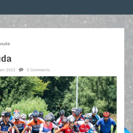
Gouda
uda
oen 2022
0 Comments