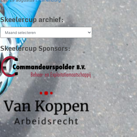
Skeelercup archief:
Skeelercup
archief:
Skeelercup Sponsors: