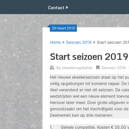
Contact
29 maart 2019
Home
Seizoen 2019
Start seizoen 20
Start seizoen 2019
By
skeelercupAdmin
Seizoen 2019
Het nieuwe skeelerseizoen staat op het pu
veilig opgeborgen tot komend najaar. De i
Veel veranderd er niet dit seizoen. De ca
wedstrijden wel een nieuw element toevoe
hierover later meer. Door grote uitgaven vo
genoodzaakt om het inschrijfgeld voor de 
Deelnemen kan op drie manieren:
1. Gehele competitie. Kosten € 35,00 vo