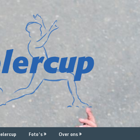
elercup
Foto’s
Over ons