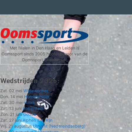
Met filialen in Den Haag en Leiden is
Oomssport sinds 2005 hoofdsponsor van de
Oomssport Skeelercup.
Wedstrijden 2026:
Zat. 02 mei
Wijdewormer
Don. 14 mei
Honselersdijk
Zat. 30 mei
Hoorn
Zat. 13 juni
Rotterdam
Zon. 21 juni
Gouda
Zat. 27 juni
Alphen a.d. Rijn
Vrij. 21 augustus
Utrecht (Nedereindseberg)
Zat. 29 augustus
Zwanenburg