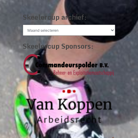
Skeelercup archief:
Skeelercup
archief:
Skeelercup Sponsors: