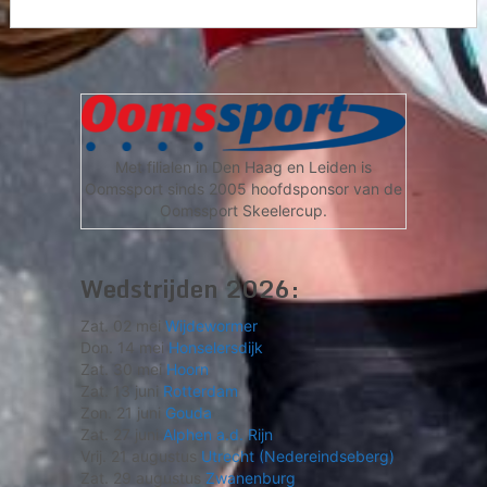
Met filialen in Den Haag en Leiden is
Oomssport sinds 2005 hoofdsponsor van de
Oomssport Skeelercup.
Wedstrijden 2026:
Zat. 02 mei
Wijdewormer
Don. 14 mei
Honselersdijk
Zat. 30 mei
Hoorn
Zat. 13 juni
Rotterdam
Zon. 21 juni
Gouda
Zat. 27 juni
Alphen a.d. Rijn
Vrij. 21 augustus
Utrecht (Nedereindseberg)
Zat. 29 augustus
Zwanenburg