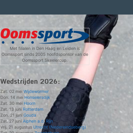
Met filialen in Den Haag en Leiden is
Oomssport sinds 2005 hoofdsponsor van de
Oomssport Skeelercup.
Wedstrijden 2026:
Zat. 02 mei
Wijdewormer
Don. 14 mei
Honselersdijk
Zat. 30 mei
Hoorn
Zat. 13 juni
Rotterdam
Zon. 21 juni
Gouda
Zat. 27 juni
Alphen a.d. Rijn
Vrij. 21 augustus
Utrecht (Nedereindseberg)
Zat. 29 augustus
Zwanenburg