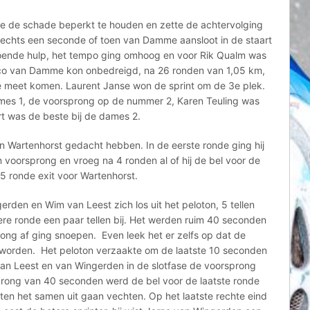
e de schade beperkt te houden en zette de achtervolging
lechts een seconde of toen van Damme aansloot in de staart
doende hulp, het tempo ging omhoog en voor Rik Qualm was
ico van Damme kon onbedreigd, na 26 ronden van 1,05 km,
 meet komen. Laurent Janse won de sprint om de 3e plek.
ames 1, de voorsprong op de nummer 2, Karen Teuling was
t was de beste bij de dames 2.
n Wartenhorst gedacht hebben. In de eerste ronde ging hij
voorsprong en vroeg na 4 ronden al of hij de bel voor de
 5 ronde exit voor Wartenhorst.
rden en Wim van Leest zich los uit het peloton, 5 tellen
ere ronde een paar tellen bij. Het werden ruim 40 seconden
ong af ging snoepen. Even leek het er zelfs op dat de
worden. Het peloton verzaakte om de laatste 10 seconden
 van Leest en van Wingerden in de slotfase de voorsprong
rong van 40 seconden werd de bel voor de laatste ronde
en het samen uit gaan vechten. Op het laatste rechte eind