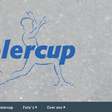
elercup
Foto’s
Over ons