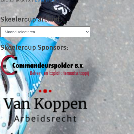
Skeelercup archief:
Skeelercup
archief:
Skeelercup Sponsors: