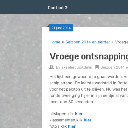
Contact
21 juni 2014
Home
Seizoen 2014 en eerder
Vroege
Vroege ontsnappin
By
skeelercupAdmin
Seizoen 2014 e
Het lijkt een gewoonte te gaan worden, v
schip strand. De laatste wedstrijd in Rott
voor het peloton uit te blijven. Nu was h
ronde twee ging hij er in zijn eentje al 
meer dan 30 seconden.
uitslagen klik
hier
klassementen klik
hier
foto’s klik
hier