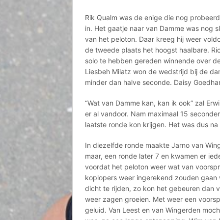
Rik Qualm was de enige die nog probeerd
in. Het gaatje naar van Damme was nog s
van het peloton. Daar kreeg hij weer vol
de tweede plaats het hoogst haalbare. R
solo te hebben gereden winnende over de
Liesbeh Milatz won de wedstrijd bij de d
minder dan halve seconde. Daisy Goedhar
“Wat van Damme kan, kan ik ook” zal Erwi
er al vandoor. Nam maximaal 15 seconden 
laatste ronde kon krijgen. Het was dus na
In diezelfde ronde maakte Jarno van Winge
maar, een ronde later 7 en kwamen er ied
voordat het peloton weer wat van voorspr
koplopers weer ingerekend zouden gaan 
dicht te rijden, zo kon het gebeuren dan
weer zagen groeien. Met weer een voorsp
geluid. Van Leest en van Wingerden mocht