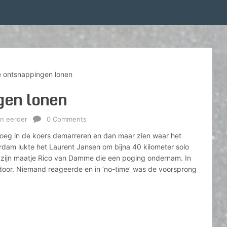
 ontsnappingen lonen
gen lonen
n eerder
0 Comments
roeg in de koers demarreren en dan maar zien waar het
erdam lukte het Laurent Jansen om bijna 40 kilometer solo
et zijn maatje Rico van Damme die een poging ondernam. In
vandoor. Niemand reageerde en in ‘no-time’ was de voorsprong