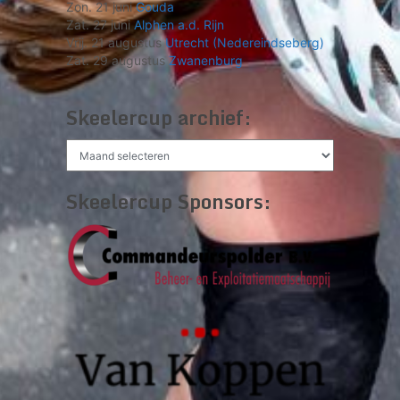
Zon. 21 juni
Gouda
Zat. 27 juni
Alphen a.d. Rijn
Vrij. 21 augustus
Utrecht (Nedereindseberg)
Zat. 29 augustus
Zwanenburg
Skeelercup archief:
Skeelercup
archief:
Skeelercup Sponsors: