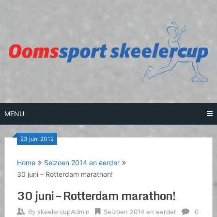
Skip
to
content
MENU
23 juni 2012
Home
Seizoen 2014 en eerder
30 juni – Rotterdam marathon!
30 juni – Rotterdam marathon!
By
skeelercupAdmin
Seizoen 2014 en eerder
0