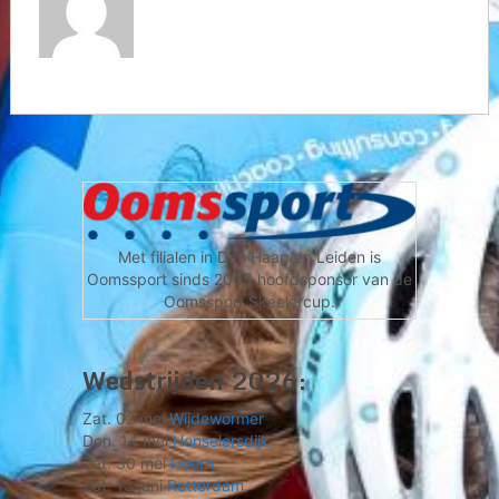
Met filialen in Den Haag en Leiden is
Oomssport sinds 2005 hoofdsponsor van de
Oomssport Skeelercup.
Wedstrijden 2026:
Zat. 02 mei
Wijdewormer
Don. 14 mei
Honselersdijk
Zat. 30 mei
Hoorn
Zat. 13 juni
Rotterdam