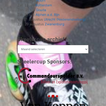
Zat. 30 mei
Hoorn
Zat. 13 juni
Rotterdam
Zon. 21 juni
Gouda
Zat. 27 juni
Alphen a.d. Rijn
Vrij. 21 augustus
Utrecht (Nedereindseberg)
Zat. 29 augustus
Zwanenburg
Skeelercup archief:
Skeelercup
archief:
Skeelercup Sponsors: