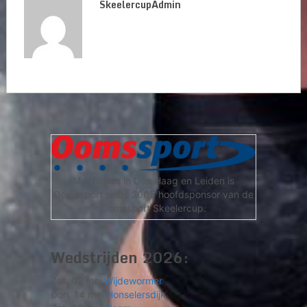
SkeelercupAdmin
Met filialen in Den Haag en Leiden is
Oomssport sinds 2005 hoofdsponsor van de
Oomssport Skeelercup.
Wedstrijden 2026:
Zat. 02 mei
Wijdewormer
Don. 14 mei
Honselersdijk