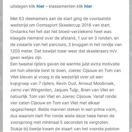
uitslagen klik
hier
– klassementen klik
hier
Met 63 deelnemers aan de start ging de voorlaatste
wedstrijd om Oomssport Skeelercup 2016 van start.
Ondanks het feit dat het bloed-verziekend heet was
klaagde niemand over de afstand, 1 uur en 3 ronden, en
de zwaarte van het parcours, 2 bruggen in het rondje van
1200 meter. Dat bewijst maar weer dat skeeleraars m/v
geen watjes zijn.
Een tweetal rijders gaven de warmte juist extra motivatie
om hun uiterste best te doen, Joerec Cijsouw en Tom van
Vliet bleven al vroeg in de wedstrijd over uit een
kopgroep van 7 rijders, Kevin Oud, Arnoud Mooibroek,
Jarno van Wingerden, Jaques Tuijp, Brian van Vliet en
natuurlijk Tom van Vliet en Joerec Cijsouw. Vanaf ronde
vier zaten Cijsouw en Tom van Vliet met elkaar
opgescheept. Beide mannen steken in een prima vorm,
dus waarom niet! Per ronde wiste deze twee heren de
voorsprong met minimaal 5 seconden te vergroten.
Stukje bij beetje kwam de staart van het voorste peloton