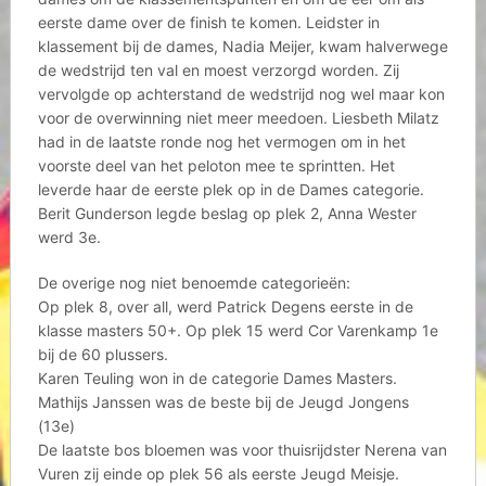
eerste dame over de finish te komen. Leidster in
klassement bij de dames, Nadia Meijer, kwam halverwege
de wedstrijd ten val en moest verzorgd worden. Zij
vervolgde op achterstand de wedstrijd nog wel maar kon
voor de overwinning niet meer meedoen. Liesbeth Milatz
had in de laatste ronde nog het vermogen om in het
voorste deel van het peloton mee te sprintten. Het
leverde haar de eerste plek op in de Dames categorie.
Berit Gunderson legde beslag op plek 2, Anna Wester
werd 3e.
De overige nog niet benoemde categorieën:
Op plek 8, over all, werd Patrick Degens eerste in de
klasse masters 50+. Op plek 15 werd Cor Varenkamp 1e
bij de 60 plussers.
Karen Teuling won in de categorie Dames Masters.
Mathijs Janssen was de beste bij de Jeugd Jongens
(13e)
De laatste bos bloemen was voor thuisrijdster Nerena van
Vuren zij einde op plek 56 als eerste Jeugd Meisje.