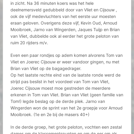
in zicht. Na 36 minuten koers was het hele
deelnemersveld gedubbeld door van Vliet en Cijsouw ,
ook de vijf medevluchters van het eerste uur moesten
eraan geloven. Overigens deze vijf, Kevin Oud, Arnoud
Mooibroek, Jarno van Wingerden, Jaques Tuijp en Brian
van Vliet, dubbelde ook al eerder het grote peloton van
ruim 20 rijders m/v.
Even een paar rondjes op adem komen alvorens Tom van
Vliet en Joerec Cijsouw er weer vandoor gingen, nu met
Brian van Vliet op de bagagedrager.
Op het laatste rechte eind van de laatste ronde werd de
strijd pas beslist in het voordeel van Tom van Vliet,
Joerec Cijsouw moest moe gestreden de meerdere
erkenen in Tom van Vliet. Brian van Vliet (geen familie van
Tom!) legde beslag op de derde plek. Jarno van
Wingerden won de sprint van het 2e groepje voor Arnoud
Mooibroek. (1e en 2e bij de masers 40+)
In de derde groep, het grote peloton, vochten een zestal
dames om de klassementspunten en om de eer om als