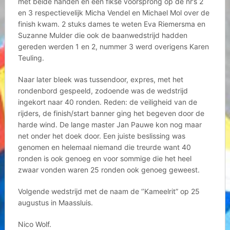
met beide handen en een fikse voorsprong op de nr’s 2
en 3 respectievelijk Micha Vendel en Michael Mol over de
finish kwam. 2 stuks dames te weten Eva Riemersma en
Suzanne Mulder die ook de baanwedstrijd hadden
gereden werden 1 en 2, nummer 3 werd overigens Karen
Teuling.
Naar later bleek was tussendoor, expres, met het
rondenbord gespeeld, zodoende was de wedstrijd
ingekort naar 40 ronden. Reden: de veiligheid van de
rijders, de finish/start banner ging het begeven door de
harde wind. De lange master Jan Pauwe kon nog maar
net onder het doek door. Een juiste beslissing was
genomen en helemaal niemand die treurde want 40
ronden is ook genoeg en voor sommige die het heel
zwaar vonden waren 25 ronden ook genoeg geweest.
Volgende wedstrijd met de naam de ‘’Kameelrit” op 25
augustus in Maassluis.
Nico Wolf.