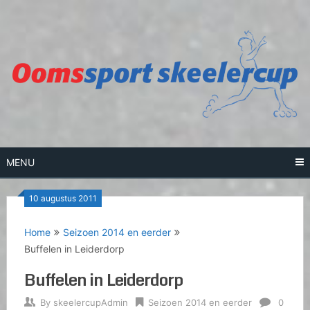
Skip
to
content
MENU
10 augustus 2011
Home
Seizoen 2014 en eerder
Buffelen in Leiderdorp
Buffelen in Leiderdorp
By
skeelercupAdmin
Seizoen 2014 en eerder
0