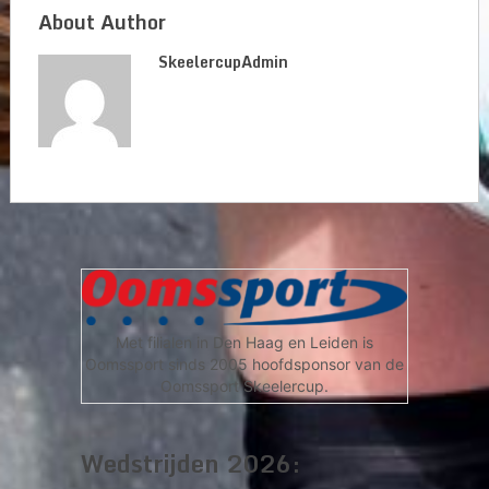
About Author
SkeelercupAdmin
Met filialen in Den Haag en Leiden is
Oomssport sinds 2005 hoofdsponsor van de
Oomssport Skeelercup.
Wedstrijden 2026: