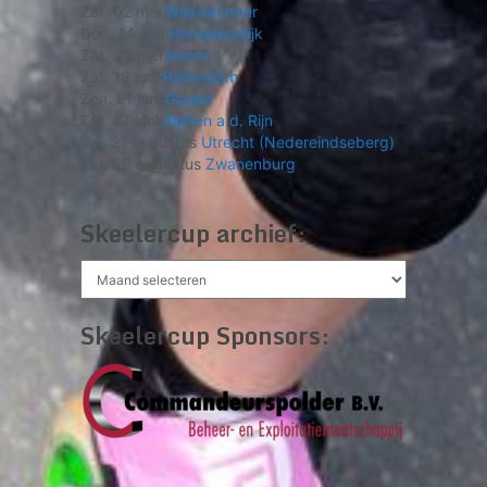
Zat. 02 mei
Wijdewormer
Don. 14 mei
Honselersdijk
Zat. 30 mei
Hoorn
Zat. 13 juni
Rotterdam
Zon. 21 juni
Gouda
Zat. 27 juni
Alphen a.d. Rijn
Vrij. 21 augustus
Utrecht (Nedereindseberg)
Zat. 29 augustus
Zwanenburg
Skeelercup archief:
Skeelercup
archief:
Skeelercup Sponsors: