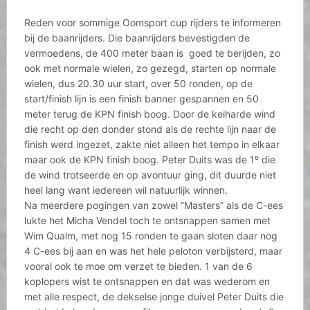
Reden voor sommige Oomsport cup rijders te informeren
bij de baanrijders. Die baanrijders bevestigden de
vermoedens, de 400 meter baan is goed te berijden, zo
ook met normale wielen, zo gezegd, starten op normale
wielen, dus 20.30 uur start, over 50 ronden, op de
start/finish lijn is een finish banner gespannen en 50
meter terug de KPN finish boog. Door de keiharde wind
die recht op den donder stond als de rechte lijn naar de
finish werd ingezet, zakte niet alleen het tempo in elkaar
e
maar ook de KPN finish boog. Peter Duits was de 1
die
de wind trotseerde en op avontuur ging, dit duurde niet
heel lang want iedereen wil natuurlijk winnen.
Na meerdere pogingen van zowel “Masters” als de C-ees
lukte het Micha Vendel toch te ontsnappen samen met
Wim Qualm, met nog 15 ronden te gaan sloten daar nog
4 C-ees bij aan en was het hele peloton verbijsterd, maar
vooral ook te moe om verzet te bieden. 1 van de 6
koplopers wist te ontsnappen en dat was wederom en
met alle respect, de dekselse jonge duivel Peter Duits die