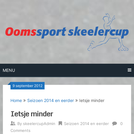
Skip
to
content
MENU
9 september 2012
Home
Seizoen 2014 en eerder
Ietsje minder
Ietsje minder
By
skeelercupAdmin
Seizoen 2014 en eerder
0
Comments