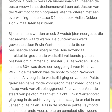
peloton. Opnieuw was Eva Riemersma-van Rheenen de
beste vrouw in het deelnemersveld een ook Jasper van
der Werf mocht zich nogmaals laten feliciteren met een
overwinning. In de klasse D2 mocht ook Hellen Dekker
zich 2 maal laten feliciteren.
Bij de masters werden er ook 2 wedstrijden neergezet die
het aanzien waard waren. De puntenkoers werd
gewonnen door Erwin Wartenhorst. In de 6e en
beslissende sprint sloeg hij toe. Arie Rozendaal
sprokkelde gedurende wedstrijd voldoende punten
bijelkaar om nummer 1 bij master 50+ te worden. Bij de
masters 60+ was deze eer weggelegd voor Hans van
Wijk. In de marathon was de hoofdrol voor Raymond
Jansen. Al vroeg in de wedstrijd ging er vandoor. Pakte
gauw een halve ronde voorsprong maar kreeg, ondanks
afstop werk van zijn ploeggenoot Paul van de Ven, de
staart van peloton maar niet in zicht. Erwin Wartenhorst
ging nog in de achtervolging maar slaagde er niet in om
Jansen bij te halen. Pas in de slotfase pakte Raymond
Jansen de ronde voorsprong en compleet uitgewoond