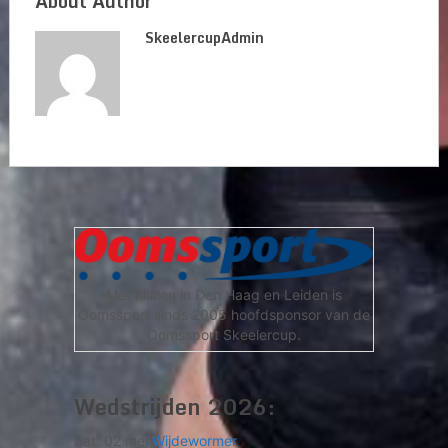
About Author
SkeelercupAdmin
Met filialen in Den Haag en Leiden is
Oomssport sinds 2005 hoofdsponsor van de
Oomssport Skeelercup.
Wedstrijden 2026:
Zat. 02 mei
Wijdewormer