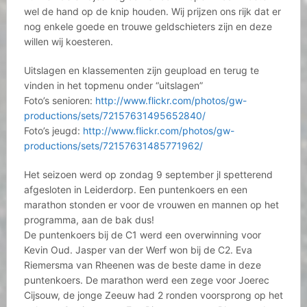
wel de hand op de knip houden. Wij prijzen ons rijk dat er
nog enkele goede en trouwe geldschieters zijn en deze
willen wij koesteren.
Uitslagen en klassementen zijn geupload en terug te
vinden in het topmenu onder “uitslagen”
Foto’s senioren:
http://www.flickr.com/photos/gw-
productions/sets/72157631495652840/
Foto’s jeugd:
http://www.flickr.com/photos/gw-
productions/sets/72157631485771962/
Het seizoen werd op zondag 9 september jl spetterend
afgesloten in Leiderdorp. Een puntenkoers en een
marathon stonden er voor de vrouwen en mannen op het
programma, aan de bak dus!
De puntenkoers bij de C1 werd een overwinning voor
Kevin Oud. Jasper van der Werf won bij de C2. Eva
Riemersma van Rheenen was de beste dame in deze
puntenkoers. De marathon werd een zege voor Joerec
Cijsouw, de jonge Zeeuw had 2 ronden voorsprong op het