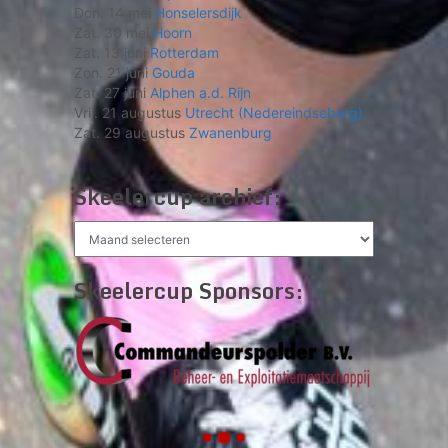
Don. 14 mei
Honselersdijk
Zat. 30 mei
Hoorn
Zat. 13 juni
Rotterdam
Zon. 21 juni
Gouda
Zat. 27 juni
Alphen a.d. Rijn
Vrij. 21 augustus
Utrecht (Nedereindseberg)
Zat. 29 augustus
Zwanenburg
Skeelercup archief:
Skeelercup
archief:
Skeelercup Sponsors: