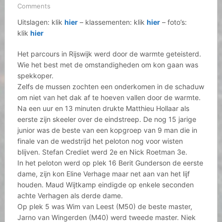
Comments
Uitslagen: klik
hier
– klassementen: klik
hier
– foto’s:
klik
hier
Het parcours in Rijswijk werd door de warmte geteisterd.
Wie het best met de omstandigheden om kon gaan was
spekkoper.
Zelfs de mussen zochten een onderkomen in de schaduw
om niet van het dak af te hoeven vallen door de warmte.
Na een uur en 13 minuten drukte Matthieu Hollaar als
eerste zijn skeeler over de eindstreep. De nog 15 jarige
junior was de beste van een kopgroep van 9 man die in
finale van de wedstrijd het peloton nog voor wisten
blijven. Stefan Crediet werd 2e en Nick Roetman 3e.
In het peloton werd op plek 16 Berit Gunderson de eerste
dame, zijn kon Eline Verhage maar net aan van het lijf
houden. Maud Wijtkamp eindigde op enkele seconden
achte Verhagen als derde dame.
Op plek 5 was Wim van Leest (M50) de beste master,
Jarno van Wingerden (M40) werd tweede master. Niek