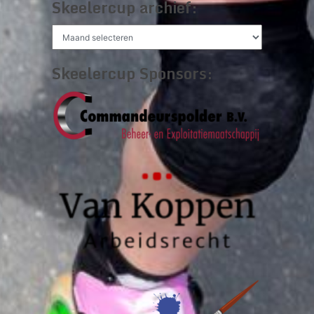
Skeelercup archief:
Skeelercup
archief:
Skeelercup Sponsors: