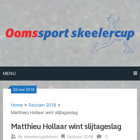
Skip
to
content
MENU
26 mei 2018
Home
Seizoen 2018
Matthieu Hollaar wint slijtageslag
Matthieu Hollaar wint slijtageslag
By
skeelercupAdmin
Seizoen 2018
0