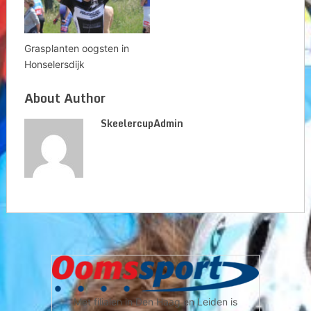
Grasplanten oogsten in
Honselersdijk
About Author
SkeelercupAdmin
Met filialen in Den Haag en Leiden is