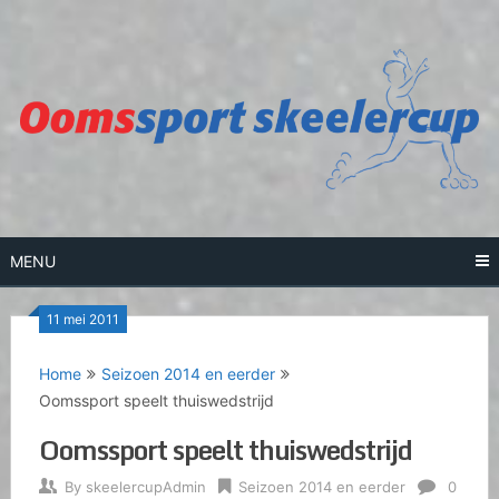
Skip
to
content
MENU
11 mei 2011
Home
Seizoen 2014 en eerder
Oomssport speelt thuiswedstrijd
Oomssport speelt thuiswedstrijd
By
skeelercupAdmin
Seizoen 2014 en eerder
0