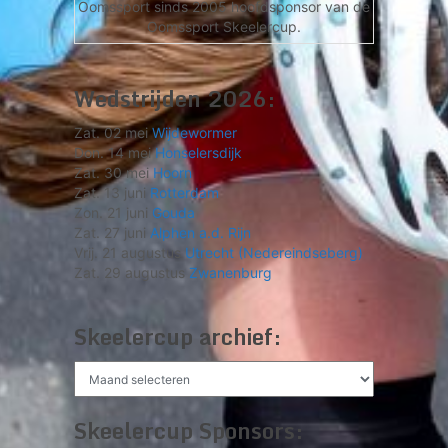
Oomssport sinds 2005 hoofdsponsor van de
Oomssport Skeelercup.
Wedstrijden 2026:
Zat. 02 mei
Wijdewormer
Don. 14 mei
Honselersdijk
Zat. 30 mei
Hoorn
Zat. 13 juni
Rotterdam
Zon. 21 juni
Gouda
Zat. 27 juni
Alphen a.d. Rijn
Vrij. 21 augustus
Utrecht (Nedereindseberg)
Zat. 29 augustus
Zwanenburg
Skeelercup archief:
Skeelercup
archief:
Skeelercup Sponsors: