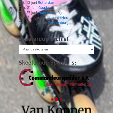
Zat. 13 juni
Rotterdam
Zon. 21 juni
Gouda
Zat. 27 juni
Alphen a.d. Rijn
Vrij. 21 augustus
Utrecht (Nedereindseberg)
Zat. 29 augustus
Zwanenburg
Skeelercup archief:
Skeelercup
archief:
Skeelercup Sponsors: