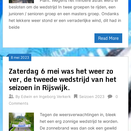
Plant. Wegens het mindere asfalt werd er
besloten om de wedstrijd In twee groepen te rijden, een
junioren / senioren groep en een masters groep. Ondanks
het lekkere weer stond er een verraderlijke wind, dit had in
beide
Read More
8 mei 2023
Zaterdag 6 mei was het weer zo
ver, de tweede wedstrijd van het
seizoen in Rijswijk.
By
Edwin en Ingeborg Verkerk
Seizoen 2023
0
Comments
Tegen de weersverwachtingen in, bleek
het een erg zonnige wedstrijd te worden.
De zonnebrand was dan ook een gewild