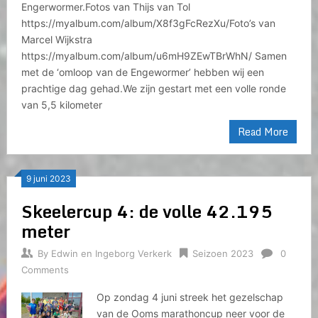
Engerwormer.Fotos van Thijs van Tol
https://myalbum.com/album/X8f3gFcRezXu/Foto’s van
Marcel Wijkstra
https://myalbum.com/album/u6mH9ZEwTBrWhN/ Samen
met de ‘omloop van de Engewormer’ hebben wij een
prachtige dag gehad.We zijn gestart met een volle ronde
van 5,5 kilometer
Read More
9 juni 2023
Skeelercup 4: de volle 42.195
meter
By
Edwin en Ingeborg Verkerk
Seizoen 2023
0
Comments
Op zondag 4 juni streek het gezelschap
van de Ooms marathoncup neer voor de