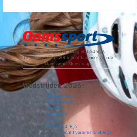
Met filialen in Den Haag en Leiden is
Oomssport sinds 2005 hoofdsponsor van de
Oomssport Skeelercup.
Wedstrijden 2026:
Zat. 02 mei
Wijdewormer
Don. 14 mei
Honselersdijk
Zat. 30 mei
Hoorn
Zat. 13 juni
Rotterdam
Zon. 21 juni
Gouda
Zat. 27 juni
Alphen a.d. Rijn
Vrij. 21 augustus
Utrecht (Nedereindseberg)