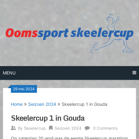
Skip
to
content
MENU
29 mei 2024
Home
Seizoen 2024
Skeelercup 1 in Gouda
Skeelercup 1 in Gouda
By
Skeelercup
Seizoen 2024
0 Comments
Op zaterdag 20 april was de eerste Skeelercup marathon