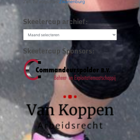
Zat. 29 augustus
Zwanenburg
Skeelercup archief:
Skeelercup
archief:
Skeelercup Sponsors: