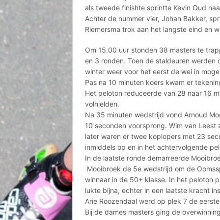
als tweede finishte sprintte Kevin Oud na
Achter de nummer vier, Johan Bakker, sp
Riemersma trok aan het langste eind en wo
Om 15.00 uur stonden 38 masters te trap
en 3 ronden. Toen de staldeuren werden o
winter weer voor het eerst de wei in moge
Pas na 10 minuten koers kwam er tekening 
Het peloton reduceerde van 28 naar 16 man
volhielden.
Na 35 minuten wedstrijd vond Arnoud Mo
10 seconden voorsprong. Wim van Leest z
later waren er twee koplopers met 23 sec
inmiddels op en in het achtervolgende pe
In de laatste ronde demarreerde Mooibro
Mooibroek de 5e wedstrijd om de Oomssp
winnaar in de 50+ klasse. In het peloton 
lukte bijna, echter in een laatste kracht i
Arie Roozendaal werd op plek 7 de eerste
Bij de dames masters ging de overwinning