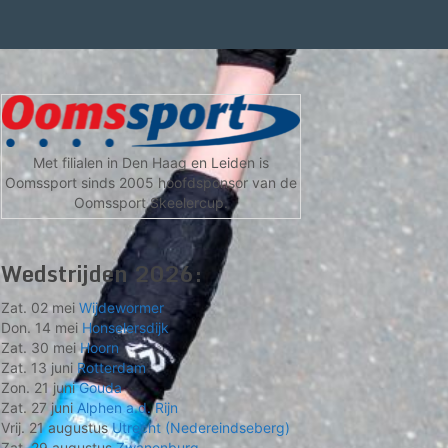
Met filialen in Den Haag en Leiden is
Oomssport sinds 2005 hoofdsponsor van de
Oomssport Skeelercup.
Wedstrijden 2026:
Zat. 02 mei
Wijdewormer
Don. 14 mei
Honselersdijk
Zat. 30 mei
Hoorn
Zat. 13 juni
Rotterdam
Zon. 21 juni
Gouda
Zat. 27 juni
Alphen a.d. Rijn
Vrij. 21 augustus
Utrecht (Nedereindseberg)
Zat. 29 augustus
Zwanenburg