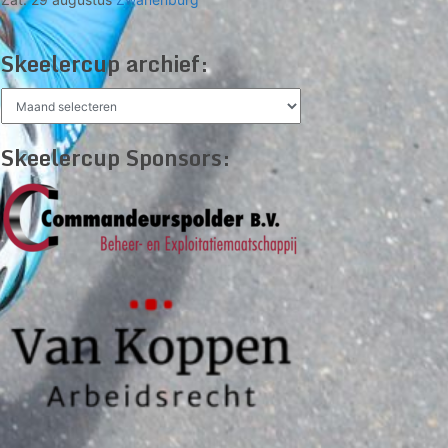
Skeelercup archief:
Skeelercup
archief:
Skeelercup Sponsors: