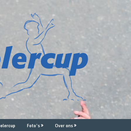
elercup
Foto’s
Over ons