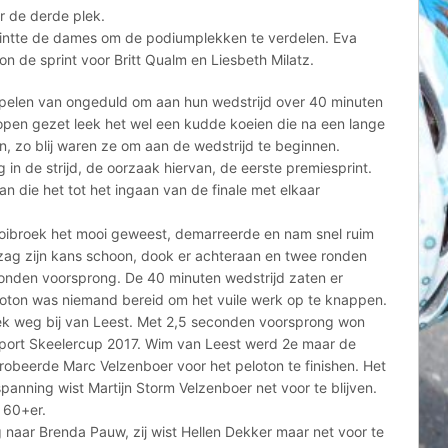
ar de derde plek.
rintte de dames om de podiumplekken te verdelen. Eva
n de sprint voor Britt Qualm en Liesbeth Milatz.
pelen van ongeduld om aan hun wedstrijd over 40 minuten
pen gezet leek het wel een kudde koeien die na een lange
n, zo blij waren ze om aan de wedstrijd te beginnen.
in de strijd, de oorzaak hiervan, de eerste premiesprint.
 die het tot het ingaan van de finale met elkaar
oibroek het mooi geweest, demarreerde en nam snel ruim
ag zijn kans schoon, dook er achteraan en twee ronden
onden voorsprong. De 40 minuten wedstrijd zaten er
loton was niemand bereid om het vuile werk op te knappen.
ek weg bij van Leest. Met 2,5 seconden voorsprong won
ort Skeelercup 2017. Wim van Leest werd 2e maar de
probeerde Marc Velzenboer voor het peloton te finishen. Het
nspanning wist Martijn Storm Velzenboer net voor te blijven.
 60+er.
 naar Brenda Pauw, zij wist Hellen Dekker maar net voor te