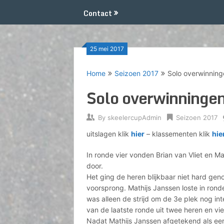
Contact
25 mei 2017
Home
Seizoen 2017
Solo overwinning
Solo overwinningen
By
skeelercupAdmin
Seizoen 2017
uitslagen klik
hier
– klassementen klik
hie
In ronde vier vonden Brian van Vliet en Ma
door.
Het ging de heren blijkbaar niet hard gen
voorsprong. Mathijs Janssen loste in rond
was alleen de strijd om de 3e plek nog in
van de laatste ronde uit twee heren en vi
Nadat Mathijs Janssen afgetekend als eers