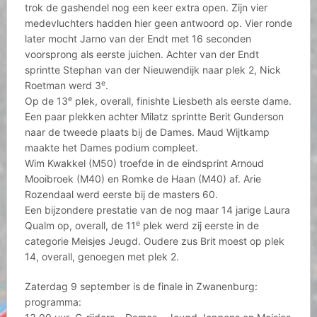
trok de gashendel nog een keer extra open. Zijn vier
medevluchters hadden hier geen antwoord op. Vier ronde
later mocht Jarno van der Endt met 16 seconden
voorsprong als eerste juichen. Achter van der Endt
sprintte Stephan van der Nieuwendijk naar plek 2, Nick
e
Roetman werd 3
.
e
Op de 13
plek, overall, finishte Liesbeth als eerste dame.
Een paar plekken achter Milatz sprintte Berit Gunderson
naar de tweede plaats bij de Dames. Maud Wijtkamp
maakte het Dames podium compleet.
Wim Kwakkel (M50) troefde in de eindsprint Arnoud
Mooibroek (M40) en Romke de Haan (M40) af. Arie
Rozendaal werd eerste bij de masters 60.
Een bijzondere prestatie van de nog maar 14 jarige Laura
e
Qualm op, overall, de 11
plek werd zij eerste in de
categorie Meisjes Jeugd. Oudere zus Brit moest op plek
14, overall, genoegen met plek 2.
Zaterdag 9 september is de finale in Zwanenburg:
programma: