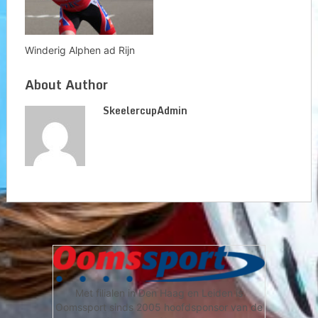
Winderig Alphen ad Rijn
About Author
SkeelercupAdmin
Met filialen in Den Haag en Leiden is
Oomssport sinds 2005 hoofdsponsor van de