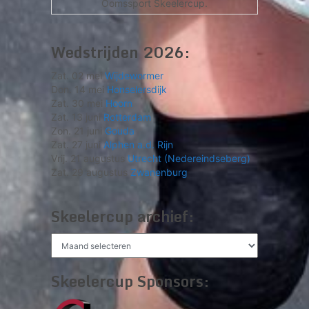
Oomssport Skeelercup.
Wedstrijden 2026:
Zat. 02 mei
Wijdewormer
Don. 14 mei
Honselersdijk
Zat. 30 mei
Hoorn
Zat. 13 juni
Rotterdam
Zon. 21 juni
Gouda
Zat. 27 juni
Alphen a.d. Rijn
Vrij. 21 augustus
Utrecht (Nedereindseberg)
Zat. 29 augustus
Zwanenburg
Skeelercup archief:
Skeelercup
archief:
Skeelercup Sponsors: