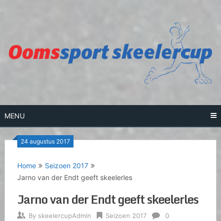
Skip
to
content
MENU
24 augustus 2017
Home
Seizoen 2017
Jarno van der Endt geeft skeelerles
Jarno van der Endt geeft skeelerles
By
skeelercupAdmin
Seizoen 2017
0