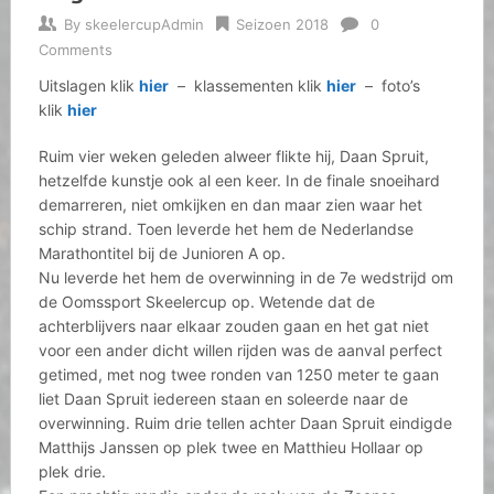
By
skeelercupAdmin
Seizoen 2018
0
Comments
Uitslagen klik
hier
– klassementen klik
hier
– foto’s
klik
hier
Ruim vier weken geleden alweer flikte hij, Daan Spruit,
hetzelfde kunstje ook al een keer. In de finale snoeihard
demarreren, niet omkijken en dan maar zien waar het
schip strand. Toen leverde het hem de Nederlandse
Marathontitel bij de Junioren A op.
Nu leverde het hem de overwinning in de 7e wedstrijd om
de Oomssport Skeelercup op. Wetende dat de
achterblijvers naar elkaar zouden gaan en het gat niet
voor een ander dicht willen rijden was de aanval perfect
getimed, met nog twee ronden van 1250 meter te gaan
liet Daan Spruit iedereen staan en soleerde naar de
overwinning. Ruim drie tellen achter Daan Spruit eindigde
Matthijs Janssen op plek twee en Matthieu Hollaar op
plek drie.