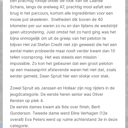
Een prachtig rondje onder de rook van de Zaanse
Schans, langs de snelweg A7, prachtig mooi asfalt een
brug in het parcours, kortom alle ingrediënten voor een
mooie pot skeeleren. Snelheden dik boven de 40
kilometer per uur waren zo nu en dan tijdens de wedstrijd
geen uitzondering. Juist omdat het zo hard ging was het
bijna onmogelijk om uit de greep van het peloton te
blijven Het zal Stefan Credit niet zijn geweest die het een
aantal malen probeerde maar nooit verder kwam dan 10
tellen voorsprong. Het was steeds een mission
impossible. Zo kon het gebeuren dat een groot peloton
op een massasprint afstevende waren het niet dat, zoals
eerder gemeld, Daan Spruit hier een stokje voor stak.
Zowel Spruit als Janssen en Hollaar zijn nog rijders in de
jeugdcategorie. De eerste heren senior was Oliver
Kersten op plek 4.
De eerste dames kwam als 9de over finish, Berit
Gunderson. Tweede dame werd Eline Verhagen (12e
overall) Eva Peters werd op ruime achterstand 3e in deze
categorie.