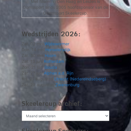
Met filialen in Den Haag en Leiden is
Oomssport sinds 2005 hoofdsponsor van de
Oomssport Skeelercup.
Wedstrijden 2026:
Zat. 02 mei
Wijdewormer
Don. 14 mei
Honselersdijk
Zat. 30 mei
Hoorn
Zat. 13 juni
Rotterdam
Zon. 21 juni
Gouda
Zat. 27 juni
Alphen a.d. Rijn
Vrij. 21 augustus
Utrecht (Nedereindseberg)
Zat. 29 augustus
Zwanenburg
Skeelercup archief:
Skeelercup
archief:
Skeelercup Sponsors: