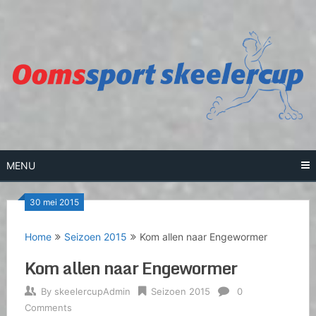
Skip
to
content
MENU
30 mei 2015
Home
Seizoen 2015
Kom allen naar Engewormer
Kom allen naar Engewormer
By
skeelercupAdmin
Seizoen 2015
0
Comments