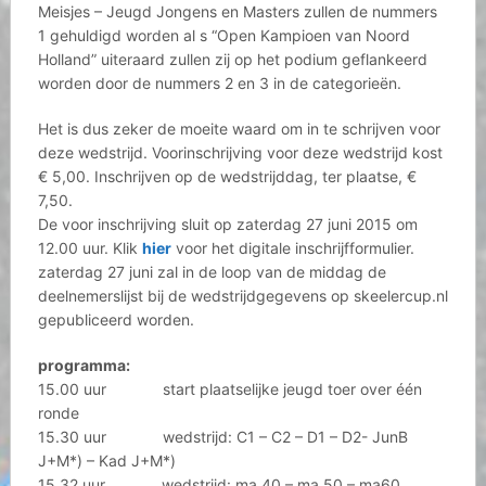
Meisjes – Jeugd Jongens en Masters zullen de nummers
1 gehuldigd worden al s “Open Kampioen van Noord
Holland” uiteraard zullen zij op het podium geflankeerd
worden door de nummers 2 en 3 in de categorieën.
Het is dus zeker de moeite waard om in te schrijven voor
deze wedstrijd. Voorinschrijving voor deze wedstrijd kost
€ 5,00. Inschrijven op de wedstrijddag, ter plaatse, €
7,50.
De voor inschrijving sluit op zaterdag 27 juni 2015 om
12.00 uur. Klik
hier
voor het digitale inschrijfformulier.
zaterdag 27 juni zal in de loop van de middag de
deelnemerslijst bij de wedstrijdgegevens op skeelercup.nl
gepubliceerd worden.
programma:
15.00 uur start plaatselijke jeugd toer over één
ronde
15.30 uur wedstrijd: C1 – C2 – D1 – D2- JunB
J+M*) – Kad J+M*)
15.32 uur wedstrijd: ma 40 – ma 50 – ma60