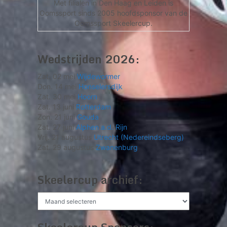
Met filialen in Den Haag en Leiden is
Oomssport sinds 2005 hoofdsponsor van de
Oomssport Skeelercup.
Wedstrijden 2026:
Zat. 02 mei
Wijdewormer
Don. 14 mei
Honselersdijk
Zat. 30 mei
Hoorn
Zat. 13 juni
Rotterdam
Zon. 21 juni
Gouda
Zat. 27 juni
Alphen a.d. Rijn
Vrij. 21 augustus
Utrecht (Nedereindseberg)
Zat. 29 augustus
Zwanenburg
Skeelercup archief:
Skeelercup
archief: