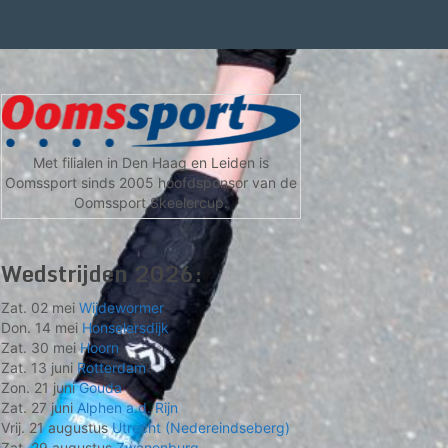
Met filialen in Den Haag en Leiden is
Oomssport sinds 2005 hoofdsponsor van de
Oomssport Skeelercup.
Wedstrijden 2026:
Zat. 02 mei
Wijdewormer
Don. 14 mei
Honselersdijk
Zat. 30 mei
Hoorn
Zat. 13 juni
Rotterdam
Zon. 21 juni
Gouda
Zat. 27 juni
Alphen a.d. Rijn
Vrij. 21 augustus
Utrecht (Nedereindseberg)
Zat. 29 augustus
Zwanenburg