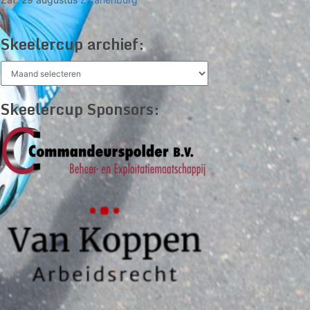
Skeelercup archief:
Skeelercup
archief:
Skeelercup Sponsors: