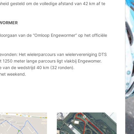
heid gesteld om de volledige afstand van 42 km af te
EWORMER
t doorgaan van de “Omloop Engewormer” op het officiële
gevonden: Het wielerparcours van wielervereniging DTS
t 1250 meter lange parcours ligt vlakbij Engewomer.
gte van de wedstrijd 40 km (32 ronden).
 het weekend.