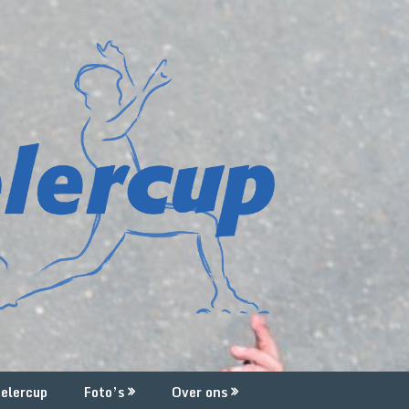
elercup
Foto’s
Over ons