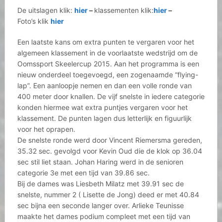
De uitslagen klik:
hier
–
klassementen klik:
hier
–
Foto’s klik
hier
Een laatste kans om extra punten te vergaren voor het
algemeen klassement in de voorlaatste wedstrijd om de
Oomssport Skeelercup 2015. Aan het programma is een
nieuw onderdeel toegevoegd, een zogenaamde “flying-
lap”. Een aanloopje nemen en dan een volle ronde van
400 meter door knallen. De vijf snelste in iedere categorie
konden hiermee wat extra puntjes vergaren voor het
klassement. De punten lagen dus letterlijk en figuurlijk
voor het oprapen.
De snelste ronde werd door Vincent Riemersma gereden,
35.32 sec. gevolgd voor Kevin Oud die de klok op 36.04
sec stil liet staan. Johan Haring werd in de senioren
categorie 3e met een tijd van 39.86 sec.
Bij de dames was Liesbeth Milatz met 39.91 sec de
snelste, nummer 2 ( Lisette de Jong) deed er met 40.84
sec bijna een seconde langer over. Arlieke Teunisse
maakte het dames podium compleet met een tijd van