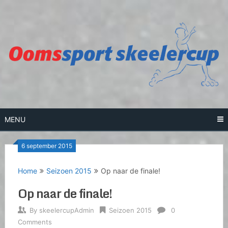
Skip
to
content
MENU
6 september 2015
Home
Seizoen 2015
Op naar de finale!
Op naar de finale!
By
skeelercupAdmin
Seizoen 2015
0
Comments