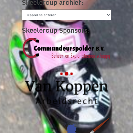
Skeelercup archief:
Skeelercup
archief:
Skeelercup Sponsors: