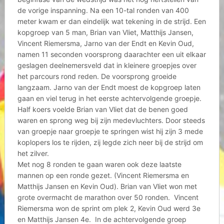
de vorige inspanning. Na een 10-tal ronden van 400
meter kwam er dan eindelijk wat tekening in de strijd. Een
kopgroep van 5 man, Brian van Vliet, Matthijs Jansen,
Vincent Riemersma, Jarno van der Endt en Kevin Oud,
namen 11 seconden voorsprong daarachter een uit elkaar
geslagen deelnemersveld dat in kleinere groepjes over
het parcours rond reden. De voorsprong groeide
langzaam. Jarno van der Endt moest de kopgroep laten
gaan en viel terug in het eerste achtervolgende groepje.
Half koers voelde Brian van Vliet dat de benen goed
waren en sprong weg bij zijn medevluchters. Door steeds
van groepje naar groepje te springen wist hij zijn 3 mede
koplopers los te rijden, zij legde zich neer bij de strijd om
het zilver.
Met nog 8 ronden te gaan waren ook deze laatste
mannen op een ronde gezet. (Vincent Riemersma en
Matthijs Jansen en Kevin Oud). Brian van Vliet won met
grote overmacht de marathon over 50 ronden. Vincent
Riemersma won de sprint om plek 2, Kevin Oud werd 3e
en Matthijs Jansen 4e. In de achtervolgende groep