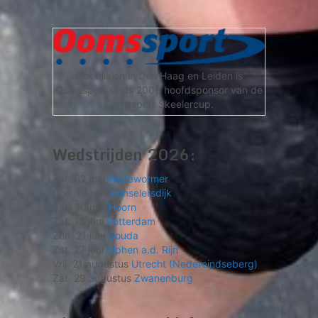
Met filialen in Den Haag en Leiden is
Oomssport sinds 2005 hoofdsponsor van de
Oomssport Skeelercup.
Wedstrijden 2026:
Zat. 02 mei
Wijdewormer
Don. 14 mei
Honselersdijk
Zat. 30 mei
Hoorn
Zat. 13 juni
Rotterdam
Zon. 21 juni
Gouda
Zat. 27 juni
Alphen a.d. Rijn
Vrij. 21 augustus
Utrecht (Nedereindseberg)
Zat. 29 augustus
Zwanenburg