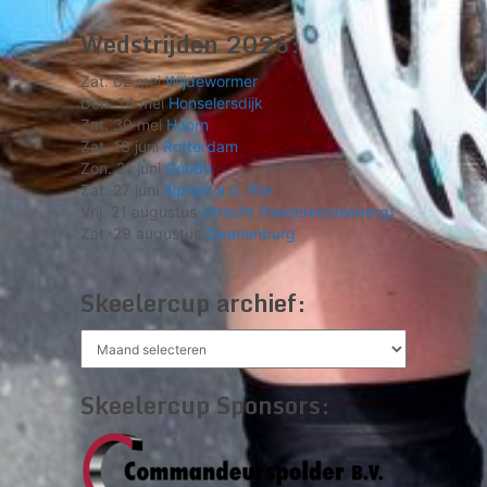
Wedstrijden 2026:
Zat. 02 mei
Wijdewormer
Don. 14 mei
Honselersdijk
Zat. 30 mei
Hoorn
Zat. 13 juni
Rotterdam
Zon. 21 juni
Gouda
Zat. 27 juni
Alphen a.d. Rijn
Vrij. 21 augustus
Utrecht (Nedereindseberg)
Zat. 29 augustus
Zwanenburg
Skeelercup archief:
Skeelercup
archief:
Skeelercup Sponsors: