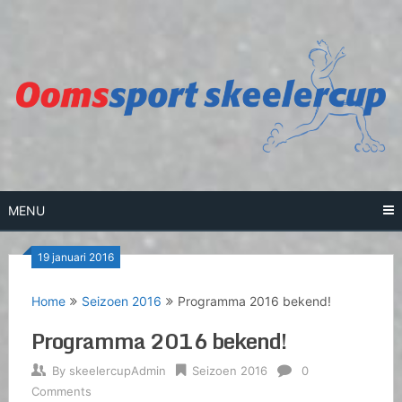
Skip
to
content
MENU
19 januari 2016
Home
Seizoen 2016
Programma 2016 bekend!
Programma 2016 bekend!
By
skeelercupAdmin
Seizoen 2016
0
Comments