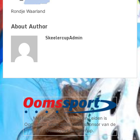
Rondje Waarland
About Author
SkeelercupAdmin
Met filialen in Den Haag en Leiden is
Oomssport sinds 2005 hoofdsponsor van de
Oomssport Skeelercup.