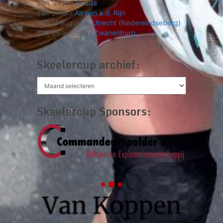
Zon. 21 juni
Gouda
Zat. 27 juni
Alphen a.d. Rijn
Vrij. 21 augustus
Utrecht (Nedereindseberg)
Zat. 29 augustus
Zwanenburg
Skeelercup archief:
Skeelercup
archief:
Skeelercup Sponsors: