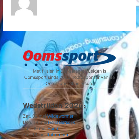
Met filialen in Den Haag en Leiden is
Oomssport sinds 2005 hoofdsponsor van de
Oomssport Skeelercup.
Wedstrijden 2026:
Zat. 02 mei
Wijdewormer
Don. 14 mei
Honselersdijk
Zat. 30 mei
Hoorn
Zat. 13 juni
Rotterdam