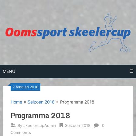
Skip
to
content
MENU
7 februari 2018
Home
Seizoen 2018
Programma 2018
Programma 2018
By
skeelercupAdmin
Seizoen 2018
0
Comments