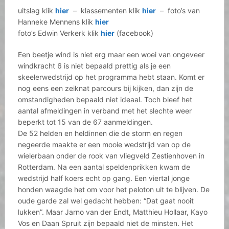
uitslag klik
hier
– klassementen klik
hier
– foto’s van
Hanneke Mennens klik
hier
foto’s Edwin Verkerk klik
hier
(facebook)
Een beetje wind is niet erg maar een woei van ongeveer
windkracht 6 is niet bepaald prettig als je een
skeelerwedstrijd op het programma hebt staan. Komt er
nog eens een zeiknat parcours bij kijken, dan zijn de
omstandigheden bepaald niet ideaal. Toch bleef het
aantal afmeldingen in verband met het slechte weer
beperkt tot 15 van de 67 aanmeldingen.
De 52 helden en heldinnen die de storm en regen
negeerde maakte er een mooie wedstrijd van op de
wielerbaan onder de rook van vliegveld Zestienhoven in
Rotterdam. Na een aantal speldenprikken kwam de
wedstrijd half koers echt op gang. Een viertal jonge
honden waagde het om voor het peloton uit te blijven. De
oude garde zal wel gedacht hebben: “Dat gaat nooit
lukken”. Maar Jarno van der Endt, Matthieu Hollaar, Kayo
Vos en Daan Spruit zijn bepaald niet de minsten. Het