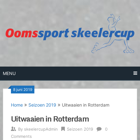
Skip
to
content
MENU
8 juni 2019
Home
Seizoen 2019
Uitwaaien in Rotterdam
Uitwaaien in Rotterdam
By
skeelercupAdmin
Seizoen 2019
0
Comments