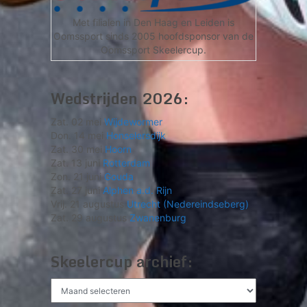
Met filialen in Den Haag en Leiden is
Oomssport sinds 2005 hoofdsponsor van de
Oomssport Skeelercup.
Wedstrijden 2026:
Zat. 02 mei
Wijdewormer
Don. 14 mei
Honselersdijk
Zat. 30 mei
Hoorn
Zat. 13 juni
Rotterdam
Zon. 21 juni
Gouda
Zat. 27 juni
Alphen a.d. Rijn
Vrij. 21 augustus
Utrecht (Nedereindseberg)
Zat. 29 augustus
Zwanenburg
Skeelercup archief:
Skeelercup
archief: