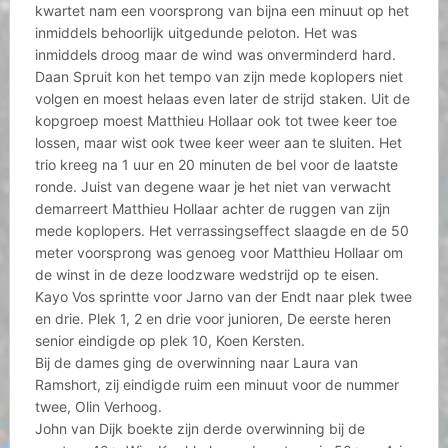
kwartet nam een voorsprong van bijna een minuut op het
inmiddels behoorlijk uitgedunde peloton. Het was
inmiddels droog maar de wind was onverminderd hard.
Daan Spruit kon het tempo van zijn mede koplopers niet
volgen en moest helaas even later de strijd staken. Uit de
kopgroep moest Matthieu Hollaar ook tot twee keer toe
lossen, maar wist ook twee keer weer aan te sluiten. Het
trio kreeg na 1 uur en 20 minuten de bel voor de laatste
ronde. Juist van degene waar je het niet van verwacht
demarreert Matthieu Hollaar achter de ruggen van zijn
mede koplopers. Het verrassingseffect slaagde en de 50
meter voorsprong was genoeg voor Matthieu Hollaar om
de winst in de deze loodzware wedstrijd op te eisen.
Kayo Vos sprintte voor Jarno van der Endt naar plek twee
en drie. Plek 1, 2 en drie voor junioren, De eerste heren
senior eindigde op plek 10, Koen Kersten.
Bij de dames ging de overwinning naar Laura van
Ramshort, zij eindigde ruim een minuut voor de nummer
twee, Olin Verhoog.
John van Dijk boekte zijn derde overwinning bij de