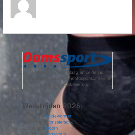
Met filialen in Den Haag en Leiden is
Oomssport sinds 2005 hoofdsponsor van de
Oomssport Skeelercup.
Wedstrijden 2026:
Zat. 02 mei
Wijdewormer
Don. 14 mei
Honselersdijk
Zat. 30 mei
Hoorn
Zat. 13 juni
Rotterdam