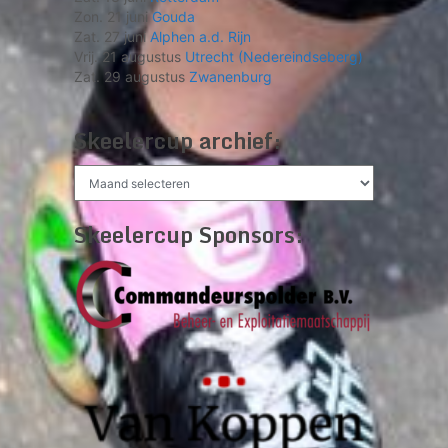
Zon. 21 juni
Gouda
Zat. 27 juni
Alphen a.d. Rijn
Vrij. 21 augustus
Utrecht (Nedereindseberg)
Zat. 29 augustus
Zwanenburg
Skeelercup archief:
Skeelercup
archief:
Skeelercup Sponsors: