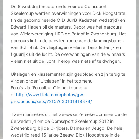
De 6 wedstrijd meetellende voor de Oomssport
Skeelercup werden overwinningen voor Dick Hoogstrate
(in de gecombineerde C-D-JunB-Kadetten wedstrijd) en
Edward Hagen bij de masters. Decor was het parcours
van Wielervereniging HRC de Bataaf in Zwanenburg. Het
parcours ligt in de aanvlieg route van de landingsbanen
van Schiphol. De vliegtuigen vielen er bijna letterlijk en
figuurlijk uit de lucht. De overwinningen van de winnaars
vielen niet uit de lucht, hierop was niets af te dwingen.
Uitslagen en klassementen zijn geupload en zijn terug te
vinden onder “Uitslagen” in het topmenu.
Foto”s via “Fotoalbum” in het topmenu
of
http://www.flickr.com/photos/gw-
productions/sets/72157630161819878/
Twee mannekes uit het Zeeuwse Yerseke domineerde de
6e wedstrijd om de Oomssport Skeelercup 2012 in
Zwanenburg bij de C-rijders, Dames en Jeugd. De hele
wedstrijd reed 15 jarige Zeeuw, Dick Hoogstrate in de