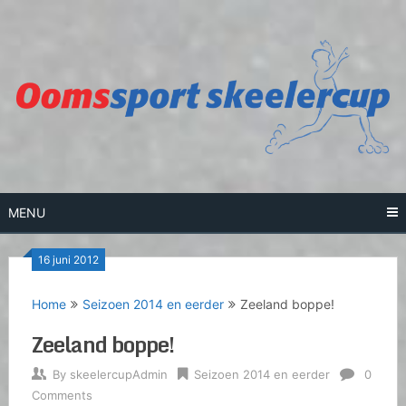
Skip
to
content
MENU
16 juni 2012
Home
Seizoen 2014 en eerder
Zeeland boppe!
Zeeland boppe!
By
skeelercupAdmin
Seizoen 2014 en eerder
0
Comments