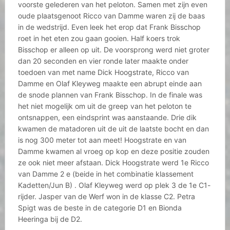
voorste gelederen van het peloton. Samen met zijn even
oude plaatsgenoot Ricco van Damme waren zij de baas
in de wedstrijd. Even leek het erop dat Frank Bisschop
roet in het eten zou gaan gooien. Half koers trok
Bisschop er alleen op uit. De voorsprong werd niet groter
dan 20 seconden en vier ronde later maakte onder
toedoen van met name Dick Hoogstrate, Ricco van
Damme en Olaf Kleyweg maakte een abrupt einde aan
de snode plannen van Frank Bisschop. In de finale was
het niet mogelijk om uit de greep van het peloton te
ontsnappen, een eindsprint was aanstaande. Drie dik
kwamen de matadoren uit de uit de laatste bocht en dan
is nog 300 meter tot aan meet! Hoogstrate en van
Damme kwamen al vroeg op kop en deze positie zouden
ze ook niet meer afstaan. Dick Hoogstrate werd 1e Ricco
van Damme 2 e (beide in het combinatie klassement
Kadetten/Jun B) . Olaf Kleyweg werd op plek 3 de 1e C1-
rijder. Jasper van de Werf won in de klasse C2. Petra
Spigt was de beste in de categorie D1 en Bionda
Heeringa bij de D2.