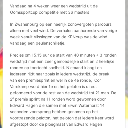
Vandaag na 4 weken weer een wedstrijd uit de
Oomssportcup competitie met 36 masters
In Zwanenburg op een heerlijk zonovergoten parcours,
alleen met veel wind. De verhalen aanhorende van vorige
week vanuit Vlissingen van de KPNcup was de wind
vandaag een peulenschilletje.
Precies om 15.15 uur de start van 40 minuten + 3 ronden
wedstrijd met een zeer gemoedelijke start en 2 heerlijke
ronden op toertocht snelheid. Niemand klaagt en
iedereen rijdt naar zoals in iedere wedstrijd, de break,
van een premiesprint en wel in de 4e ronde, Cor
Varekamp word hier 1e en het peloton is direct
geformeerd voor de rest van de wedstrijd tot 21 man. De
e
2
premie sprint na 11 ronden word gewonnen door
Edward Hagen die samen met Erwin Waterhorst 14
seconden voorsprong hebben genomen op het
voortrazende peloton, het peloton dat iedere keer word
afgestopt door de ploegmaat van Edward Hagen