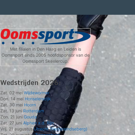
Met filialen in Den Haag en Leiden is
Oomssport sinds 2005 hoofdsponsor van de
Oomssport Skeelercup.
Wedstrijden 2026:
Zat. 02 mei
Wijdewormer
Don. 14 mei
Honselersdijk
Zat. 30 mei
Hoorn
Zat. 13 juni
Rotterdam
Zon. 21 juni
Gouda
Zat. 27 juni
Alphen a.d. Rijn
Vrij. 21 augustus
Utrecht (Nedereindseberg)
Zat. 29 augustus
Zwanenburg