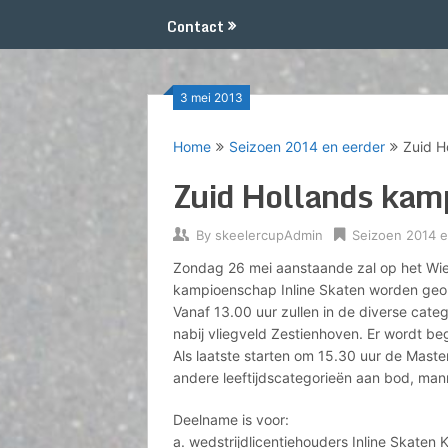
Contact
3 mei 2013
Home
Seizoen 2014 en eerder
Zuid H
Zuid Hollands kam
By
skeelercupAdmin
Seizoen 2014 e
Zondag 26 mei aanstaande zal op het Wiel
kampioenschap Inline Skaten worden georga
Vanaf 13.00 uur zullen in de diverse categ
nabij vliegveld Zestienhoven. Er wordt be
Als laatste starten om 15.30 uur de Mas
andere leeftijdscategorieën aan bod, man
Deelname is voor:
a. wedstrijdlicentiehouders Inline Skaten 