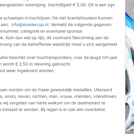
angesloten vereniging. inschrijfgeld € 5,00. Dit is een zgn
e schaatsen.nl inschrijven. De niet licentiehouders kunnen
n aan:
info@skeelercup.nl
. Vermeld de volgende gegeven:
ernummer, categorie en eventueel sponsor.
ok. Kom dan wel op tijd, dit voorkomt filevorming aan de
 aanvang van de betreffende wedstrijd moet u zich aangemeld
tie beschikt over huurtransponders, voor de jeugd t/m jaar
en wordt € 2,50 in rekening gebracht.
ard weer ingeleverd worden.
 gaan worden om de fraaie gewestelijk medailles. Uiteraard
s, oma’s, neven, nichten, man, vrouw, vrienden, vriendinnen,
 wij vergeten van harte welkom om de deelnemers te
betaald te worden. Bij regen is er ook een overdekte