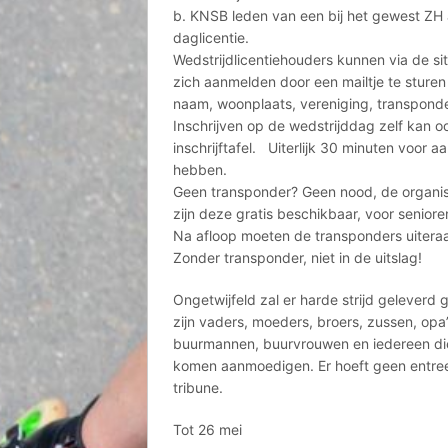
b. KNSB leden van een bij het gewest ZH a
daglicentie.
Wedstrijdlicentiehouders kunnen via de sit
zich aanmelden door een mailtje te sture
naam, woonplaats, vereniging, transpond
Inschrijven op de wedstrijddag zelf kan o
inschrijftafel. Uiterlijk 30 minuten voor
hebben.
Geen transponder? Geen nood, de organisa
zijn deze gratis beschikbaar, voor senior
Na afloop moeten de transponders uitera
Zonder transponder, niet in de uitslag!
Ongetwijfeld zal er harde strijd geleverd
zijn vaders, moeders, broers, zussen, opa’
buurmannen, buurvrouwen en iedereen die
komen aanmoedigen. Er hoeft geen entree 
tribune.
Tot 26 mei