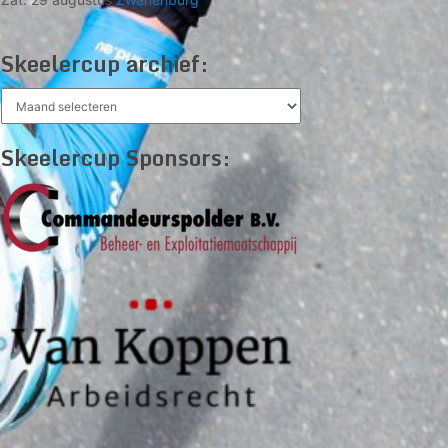
Skeelercup archief:
Skeelercup
archief:
Skeelercup Sponsors: