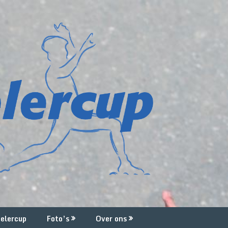
elercup
Foto’s
Over ons