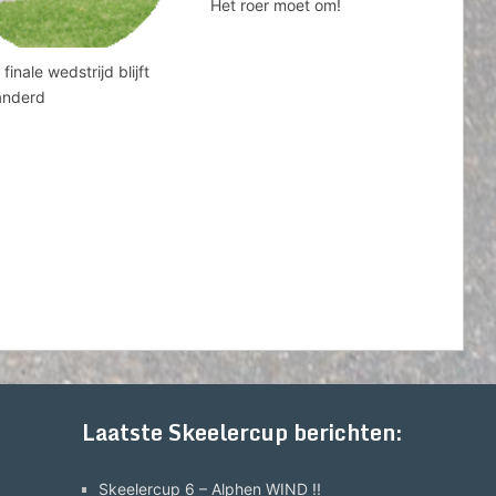
Het roer moet om!
finale wedstrijd blijft
anderd
Laatste Skeelercup berichten:
Skeelercup 6 – Alphen WIND !!