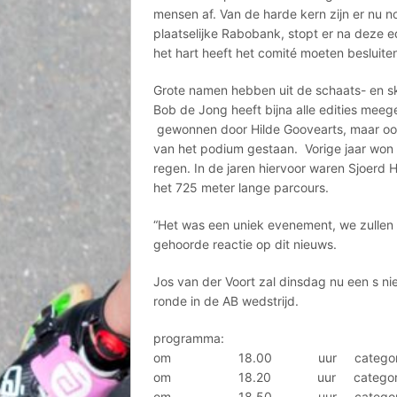
mensen af. Van de harde kern zijn er nu 
plaatselijke Rabobank, stopt er na deze ed
het hart heeft het comité moeten besluiten 
Grote namen hebben uit de schaats- en sk
Bob de Jong heeft bijna alle edities meeg
gewonnen door Hilde Goovearts, maar ook
van het podium gestaan. Vorige jaar won 
regen. In de jaren hiervoor waren Sjoerd 
het 725 meter lange parcours.
“Het was een uniek evenement, we zullen d
gehoorde reactie op dit nieuws.
Jos van der Voort zal dinsdag nu een s nie
ronde in de AB wedstrijd.
programma:
om 18.00 uur categorie: jeug
om 18.20 uur categorie: re
om 18.50 uur categorie: Minim