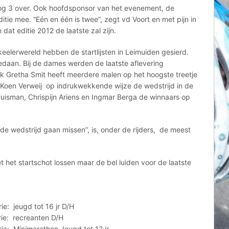
nog 3 over. Ook hoofdsponsor van het evenement, de
itie mee. “Eén en één is twee”, zegt vd Voort en met pijn in
dat editie 2012 de laatste zal zijn.
eelerwereld hebben de startlijsten in Leimuiden gesierd.
edaan. Bij de dames werden de laatste aflevering
 Gretha Smit heeft meerdere malen op het hoogste treetje
Koen Verweij op indrukwekkende wijze de wedstrijd in de
Huisman, Chrispijn Ariens en Ingmar Berga de winnaars op
e wedstrijd gaan missen”, is, onder de rijders, de meest
t het startschot lossen maar de bel luiden voor de laatste
d tot 16 jr D/H
creanten D/H
arathon Jeugd tot 12 jr