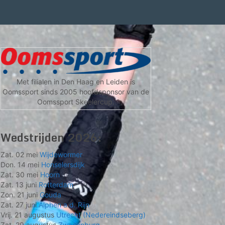
Met filialen in Den Haag en Leiden is
Oomssport sinds 2005 hoofdsponsor van de
Oomssport Skeelercup.
Wedstrijden 2026:
Zat. 02 mei
Wijdewormer
Don. 14 mei
Honselersdijk
Zat. 30 mei
Hoorn
Zat. 13 juni
Rotterdam
Zon. 21 juni
Gouda
Zat. 27 juni
Alphen a.d. Rijn
Vrij. 21 augustus
Utrecht (Nedereindseberg)
Zat. 29 augustus
Zwanenburg