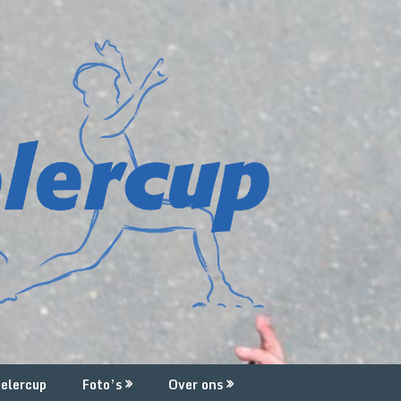
elercup
Foto’s
Over ons