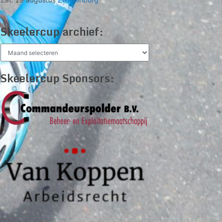
Skeelercup archief:
Skeelercup
archief:
Skeelercup Sponsors: