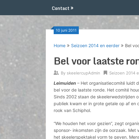
Contact
10 juni 2011
Home
Seizoen 2014 en eerder
Bel vo
Bel voor laatste ro
By
skeelercupAdmin
Seizoen 2014 e
Leimuiden
– Het organisatiecomité luidt 
bel voor de laatste ronde. Het comité hou
Sinds 2002 staan de skeelerwedstrijden 
publiek kwam er in grote getale op af en 
rook van Schiphol.
“We houden het voor gezien”, zegt organis
sponsor- inkomsten zijn de oorzaak. Met v
het skeelerspektakel vorm te geven. Men