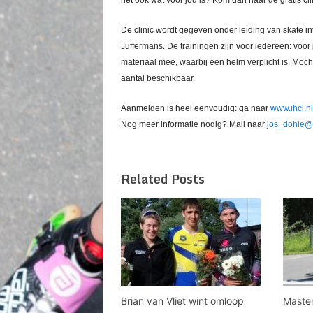
het ook wat voor jou is? Kom dan naar de gratis c
De clinic wordt gegeven onder leiding van skate 
Juffermans. De trainingen zijn voor iedereen: voor
materiaal mee, waarbij een helm verplicht is. Moc
aantal beschikbaar.
Aanmelden is heel eenvoudig: ga naar
www.ihcl.nl
Nog meer informatie nodig? Mail naar
jos_dohle@
Related Posts
Brian van Vliet wint omloop
Master