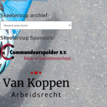
Skeelercup archief:
Skeelercup
archief:
Skeelercup Sponsors: