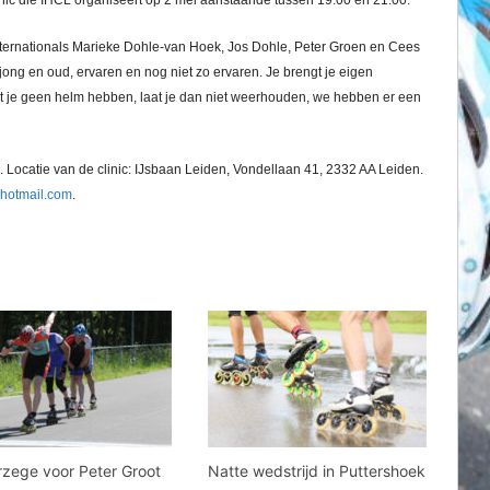
linic die IHCL organiseert op 2 mei aanstaande tussen 19:00 en 21:00.
internationals Marieke Dohle-van Hoek, Jos Dohle, Peter Groen en Cees
 jong en oud, ervaren en nog niet zo ervaren. Je brengt je eigen
ht je geen helm hebben, laat je dan niet weerhouden, we hebben er een
. Locatie van de clinic: IJsbaan Leiden, Vondellaan 41, 2332 AA Leiden.
hotmail.com
.
zege voor Peter Groot
Natte wedstrijd in Puttershoek