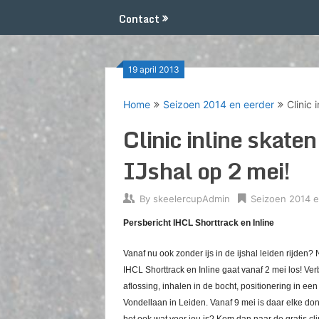
Contact
19 april 2013
Home
Seizoen 2014 en eerder
Clinic 
Clinic inline skate
IJshal op 2 mei!
By
skeelercupAdmin
Seizoen 2014 e
Persbericht IHCL Shorttrack en Inline
Vanaf nu ook zonder ijs in de ijshal leiden rijde
IHCL Shorttrack en Inline gaat vanaf 2 mei los! Ver
aflossing, inhalen in de bocht, positionering in 
Vondellaan in Leiden. Vanaf 9 mei is daar elke do