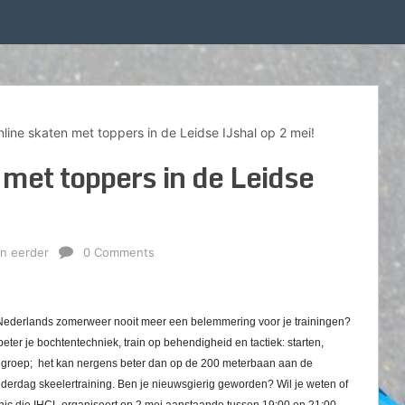
inline skaten met toppers in de Leidse IJshal op 2 mei!
n met toppers in de Leidse
n eerder
0 Comments
n? Nederlands zomerweer nooit meer een belemmering voor je trainingen?
beter je bochtentechniek, train op behendigheid en tactiek: starten,
een groep; het kan nergens beter dan op de 200 meterbaan aan de
nderdag skeelertraining. Ben je nieuwsgierig geworden? Wil je weten of