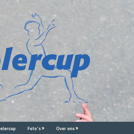
elercup
Foto’s
Over ons