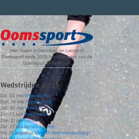
Met filialen in Den Haag en Leiden is
Oomssport sinds 2005 hoofdsponsor van de
Oomssport Skeelercup.
Wedstrijden 2026:
Zat. 02 mei
Wijdewormer
Don. 14 mei
Honselersdijk
Zat. 30 mei
Hoorn
Zat. 13 juni
Rotterdam
Zon. 21 juni
Gouda
Zat. 27 juni
Alphen a.d. Rijn
Vrij. 21 augustus
Utrecht (Nedereindseberg)
Zat. 29 augustus
Zwanenburg