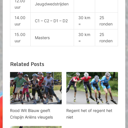
12.00
Jeugdwedstrijden
uur
14.00
30 km
25
C1 – C2 – D1 – D2
uur
=
ronden
15.00
30 km
25
Masters
uur
=
ronden
Related Posts
Rood Wit Blauw geeft
Regent het of regent het
Crispijn Ariëns vleugels
niet