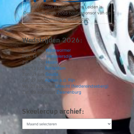
Met filialen in Den Haag en Leiden is
Oomssport sinds 2005 hoofdsponsor van de
Oomssport Skeelercup.
Wedstrijden 2026:
Zat. 02 mei
Wijdewormer
Don. 14 mei
Honselersdijk
Zat. 30 mei
Hoorn
Zat. 13 juni
Rotterdam
Zon. 21 juni
Gouda
Zat. 27 juni
Alphen a.d. Rijn
Vrij. 21 augustus
Utrecht (Nedereindseberg)
Zat. 29 augustus
Zwanenburg
Skeelercup archief:
Skeelercup
archief: