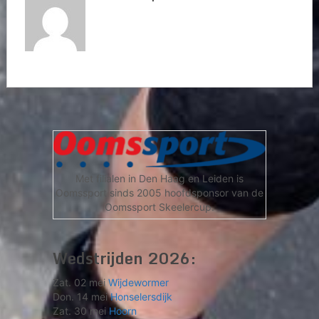
Met filialen in Den Haag en Leiden is
Oomssport sinds 2005 hoofdsponsor van de
Oomssport Skeelercup.
Wedstrijden 2026:
Zat. 02 mei
Wijdewormer
Don. 14 mei
Honselersdijk
Zat. 30 mei
Hoorn