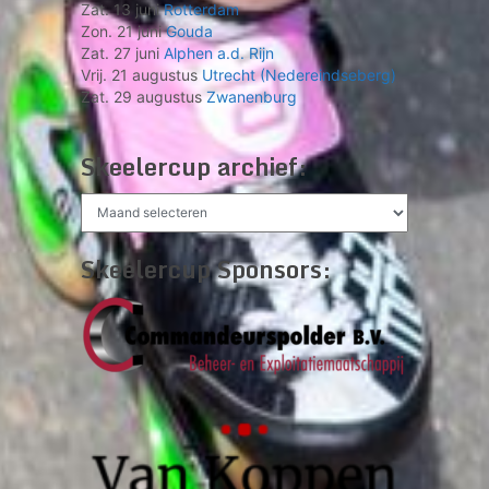
Zat. 13 juni
Rotterdam
Zon. 21 juni
Gouda
Zat. 27 juni
Alphen a.d. Rijn
Vrij. 21 augustus
Utrecht (Nedereindseberg)
Zat. 29 augustus
Zwanenburg
Skeelercup archief:
Skeelercup
archief:
Skeelercup Sponsors: